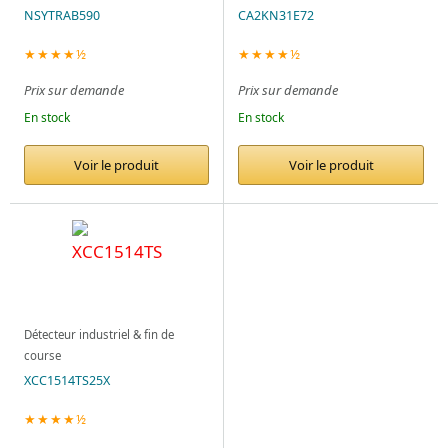
NSYTRAB590
CA2KN31E72
★★★★½
★★★★½
Prix sur demande
Prix sur demande
En stock
En stock
Voir le produit
Voir le produit
Détecteur industriel & fin de
course
XCC1514TS25X
★★★★½