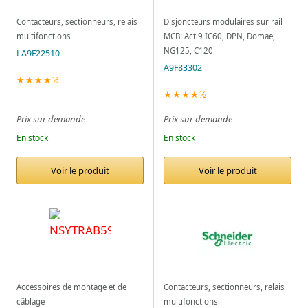
Contacteurs, sectionneurs, relais
Disjoncteurs modulaires sur rail
multifonctions
MCB: Acti9 IC60, DPN, Domae,
NG125, C120
LA9F22510
A9F83302
★★★★½
★★★★½
Prix sur demande
Prix sur demande
En stock
En stock
Voir le produit
Voir le produit
Accessoires de montage et de
Contacteurs, sectionneurs, relais
câblage
multifonctions