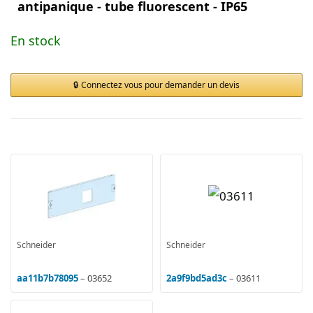
antipanique - tube fluorescent - IP65
En stock
Connectez vous pour demander un devis
Schneider
Schneider
aa11b7b78095
– 03652
2a9f9bd5ad3c
– 03611