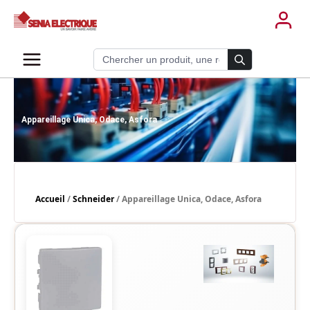
Aller
au
contenu
Recherche de produits
Appareillage Unica, Odace, Asfora
Accueil
/
Schneider
/ Appareillage Unica, Odace, Asfora