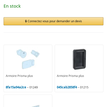
En stock
Connectez vous pour demander un devis
Armoire Prisma plus
Armoire Prisma plus
8fa15a94a2ce
– 01249
045cab2858f4
– 01215