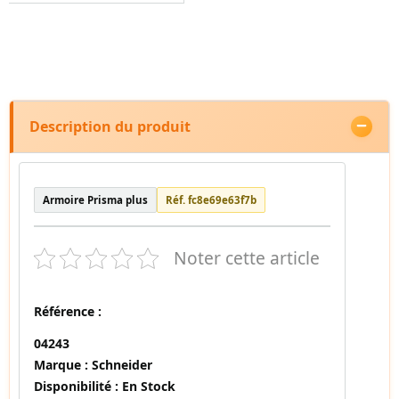
Description du produit
Armoire Prisma plus
Réf. fc8e69e63f7b
Noter cette article
Référence :
04243
Marque :
Schneider
Disponibilité :
En Stock