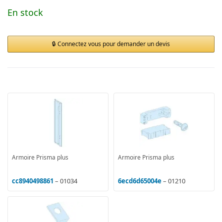
En stock
Connectez vous pour demander un devis
Armoire Prisma plus
Armoire Prisma plus
cc8940498861
– 01034
6ecd6d65004e
– 01210