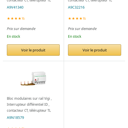
contacteur CT, télérupteur TL
contacteur CT, télérupteur TL
A9V41340
A9C32216
★★★★½
★★★★½
Prix sur demande
Prix sur demande
En stock
En stock
Voir le produit
Voir le produit
Bloc modulaires sur rail Vigi ,
Interrupteur différentiel ID ,
contacteur CT, télérupteur TL
A9N18579