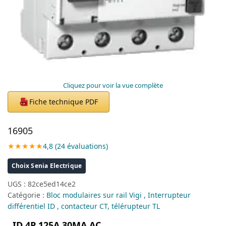
Cliquez pour voir la vue complète
Fiche technique PDF
PDF
16905
★★★★★
4,8 (24 évaluations)
Choix Senia Electrique
UGS :
82ce5ed14ce2
Catégorie :
Bloc modulaires sur rail Vigi , Interrupteur
différentiel ID , contacteur CT, télérupteur TL
ID 4P 125A 30MA AC