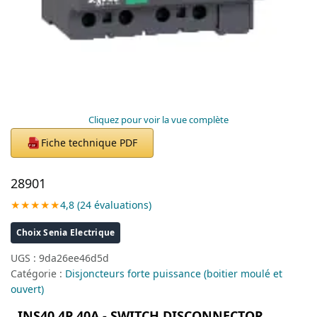
Cliquez pour voir la vue complète
Fiche technique PDF
PDF
28901
★★★★★
4,8 (24 évaluations)
Choix Senia Electrique
UGS :
9da26ee46d5d
Catégorie :
Disjoncteurs forte puissance (boitier moulé et
ouvert)
INS40 4P 40A - SWITCH DISCONNECTOR