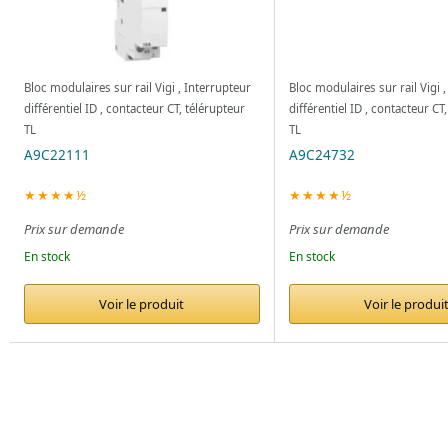
Bloc modulaires sur rail Vigi , Interrupteur
Bloc modulaires sur rail Vigi 
différentiel ID , contacteur CT, télérupteur
différentiel ID , contacteur CT
TL
TL
A9C22111
A9C24732
★★★★½
★★★★½
Prix sur demande
Prix sur demande
En stock
En stock
Voir le produit
Voir le produi