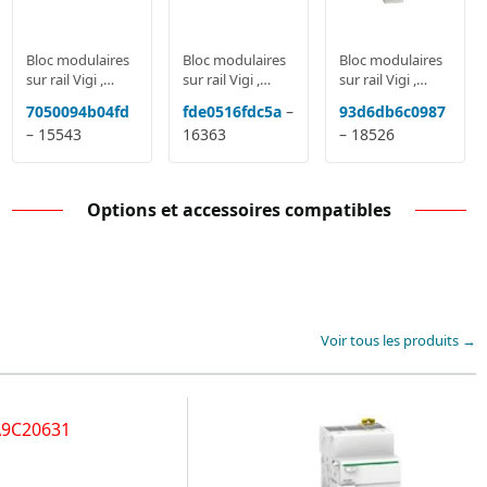
Bloc modulaires
Bloc modulaires
Bloc modulaires
sur rail Vigi ,
sur rail Vigi ,
sur rail Vigi ,
Interrupteur
Interrupteur
Interrupteur
7050094b04fd
fde0516fdc5a
–
93d6db6c0987
différentiel ID ,
différentiel ID ,
différentiel ID ,
– 15543
16363
– 18526
contacteur CT,
contacteur CT,
contacteur CT,
télérupteur TL
télérupteur TL
télérupteur TL
Options et accessoires compatibles
Voir tous les produits →