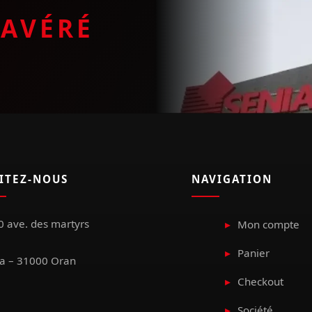
E
AVÉRÉ
SITEZ-NOUS
NAVIGATION
 ave. des martyrs
Mon compte
Panier
a – 31000 Oran
Checkout
Société