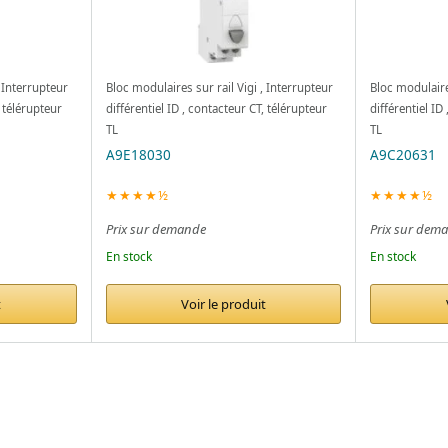
, Interrupteur
Bloc modulaires sur rail Vigi , Interrupteur
Bloc modulaires
, télérupteur
différentiel ID , contacteur CT, télérupteur
différentiel ID
TL
TL
A9E18030
A9C20631
★★★★½
★★★★½
Prix sur demande
Prix sur dem
En stock
En stock
t
Voir le produit