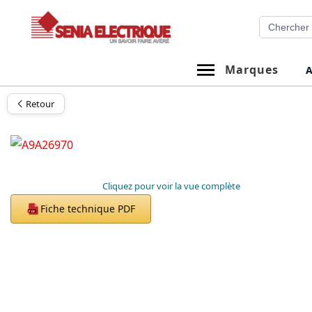
Aller
Recherche
au
contenu
Marques
A
Retour
Cliquez pour voir la vue complète
Fiche technique PDF
PDF