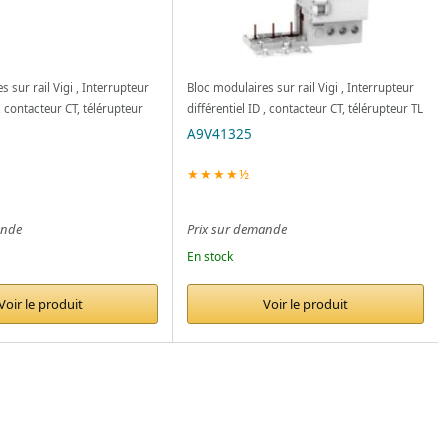
 sur rail Vigi , Interrupteur
Bloc modulaires sur rail Vigi , Interrupteur
 , contacteur CT, télérupteur
différentiel ID , contacteur CT, télérupteur TL
A9V41325
★★★★½
ande
Prix sur demande
En stock
Voir le produit
Voir le produit