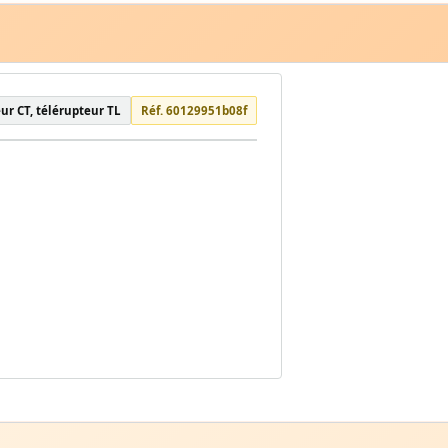
eur CT, télérupteur TL
Réf. 60129951b08f