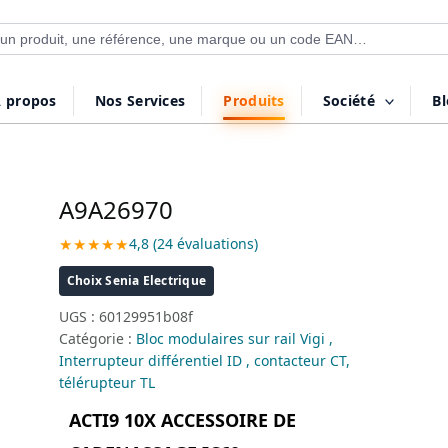
 de produits
 propos
Nos Services
Produits
Société
B
A9A26970
★★★★★
4,8 (24 évaluations)
Choix Senia Electrique
UGS :
60129951b08f
Catégorie :
Bloc modulaires sur rail Vigi ,
Interrupteur différentiel ID , contacteur CT,
télérupteur TL
ACTI9 10X ACCESSOIRE DE