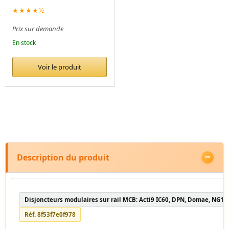
★★★★½
Prix sur demande
En stock
Voir le produit
Description du produit
Disjoncteurs modulaires sur rail MCB: Acti9 IC60, DPN, Domae, NG12
Réf. 8f53f7e0f978