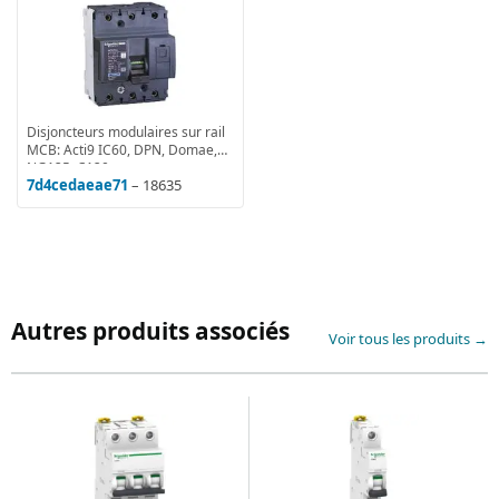
Disjoncteurs modulaires sur rail
MCB: Acti9 IC60, DPN, Domae,
NG125, C120
7d4cedaeae71
– 18635
Autres produits associés
Voir tous les produits →