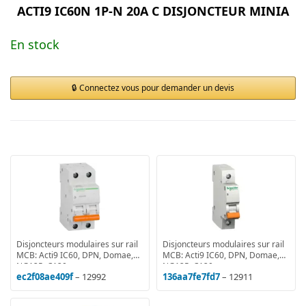
ACTI9 IC60N 1P-N 20A C DISJONCTEUR MINIA
En stock
Connectez vous pour demander un devis
Disjoncteurs modulaires sur rail
Disjoncteurs modulaires sur rail
MCB: Acti9 IC60, DPN, Domae,
MCB: Acti9 IC60, DPN, Domae,
NG125, C120
NG125, C120
ec2f08ae409f
– 12992
136aa7fe7fd7
– 12911