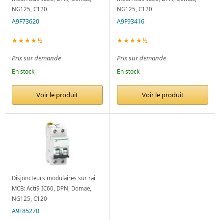
NG125, C120
NG125, C120
A9F73620
A9F93416
★★★★½
★★★★½
Prix sur demande
Prix sur demande
En stock
En stock
Voir le produit
Voir le produit
Disjoncteurs modulaires sur rail
MCB: Acti9 IC60, DPN, Domae,
NG125, C120
A9F85270