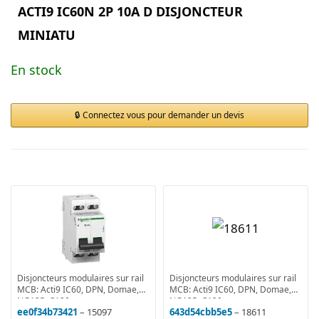
ACTI9 IC60N 2P 10A D DISJONCTEUR
MINIATU
En stock
Connectez vous pour demander un devis
Disjoncteurs modulaires sur rail
Disjoncteurs modulaires sur rail
MCB: Acti9 IC60, DPN, Domae,
MCB: Acti9 IC60, DPN, Domae,
NG125, C120
NG125, C120
ee0f34b73421
– 15097
643d54cbb5e5
– 18611