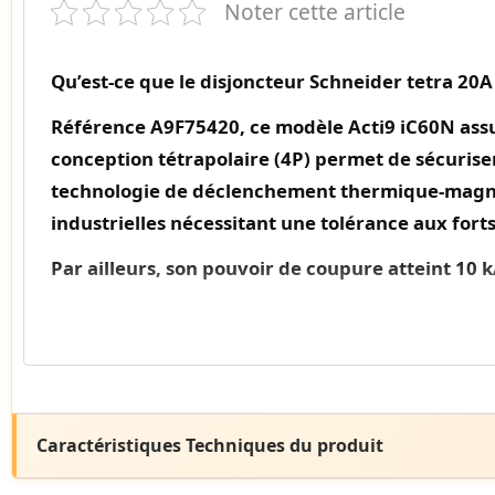
Noter cette article
Qu’est-ce que le disjoncteur Schneider tetra 20A
Référence A9F75420
, ce modèle
Acti9 iC60N
ass
conception tétrapolaire (4P) permet de sécurise
technologie de déclenchement thermique-magnéti
industrielles nécessitant une tolérance aux for
Par ailleurs
, son pouvoir de coupure atteint 10 
(Ui) de 500V CA et sa tension de tenue aux chocs
compatible avec les peignes du système Acti9, son
Caractéristiques techniques du A9F75420
La plage de température de fonctionnement s’étend de -35°
Caractéristiques Techniques du produit
sécurité optimale contre les contacts directs, tandis que l’h
Sa durée de vie mécanique atteint 20 000 cycles de manœuv