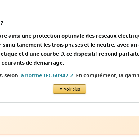
 ?
ure
ainsi
une protection optimale des réseaux électriq
r simultanément les trois phases et le neutre, avec un
que et d’une courbe D, ce dispositif répond parfait
ts courants de démarrage.
kA selon
la norme IEC 60947-2
.
En complément
, la gam
 (Uimp) de 6 kV, garantissant
ainsi
une protection fiabl
▼ Voir plus
 installation sur rail DIN s’effectue rapidement et san
C à +70°C, permettant une utilisation dans des environnements ind
umidité relative maximale de 95% à 55°C garantit une fiabilité en con
res, complétée par une endurance électrique de 10 000 cycles. Le