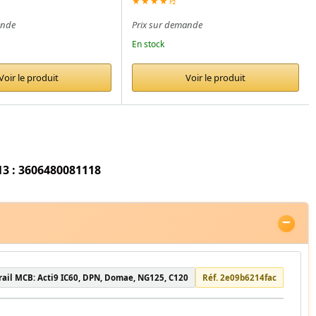
★★★★½
ande
Prix sur demande
En stock
Voir le produit
Voir le produit
3 : 3606480081118
rail MCB: Acti9 IC60, DPN, Domae, NG125, C120
Réf. 2e09b6214fac