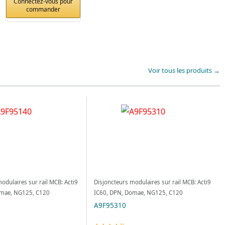
Connectez-vous pour
commander
Voir tous les produits →
odulaires sur rail MCB: Acti9
Disjoncteurs modulaires sur rail MCB: Acti9
omae, NG125, C120
IC60, DPN, Domae, NG125, C120
A9F95310