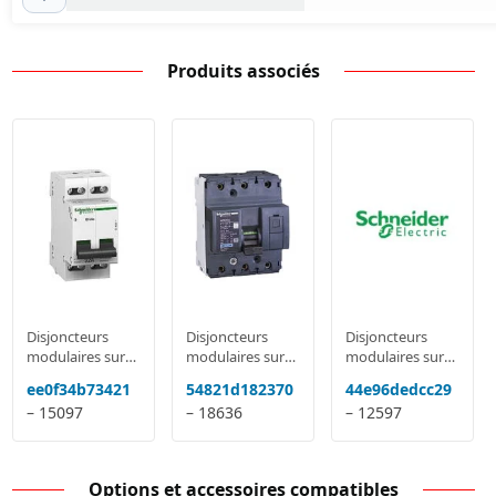
Produits associés
Disjoncteurs
Disjoncteurs
Disjoncteurs
modulaires sur
modulaires sur
modulaires sur
rail MCB: Acti9
rail MCB: Acti9
rail MCB: Acti9
ee0f34b73421
54821d182370
44e96dedcc29
IC60, DPN,
IC60, DPN,
IC60, DPN,
– 15097
– 18636
– 12597
Domae, NG125,
Domae, NG125,
Domae, NG125,
C120
C120
C120
Options et accessoires compatibles