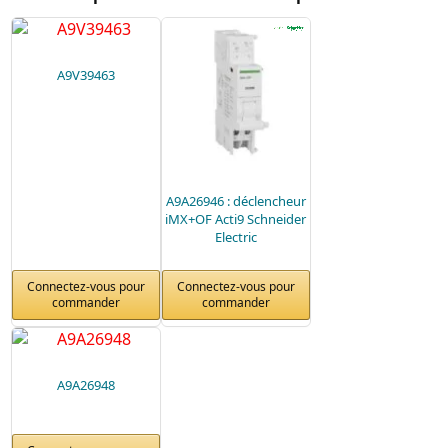
A9V39463
A9A26946 : déclencheur
iMX+OF Acti9 Schneider
Electric
Connectez-vous pour
Connectez-vous pour
commander
commander
A9A26948