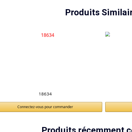
d’appel.
Produits Similai
geur et 78,5 mm en profondeur, associées à un poids de 0,5 kg, fa
18634
Connectez-vous pour commander
Produits récemment c