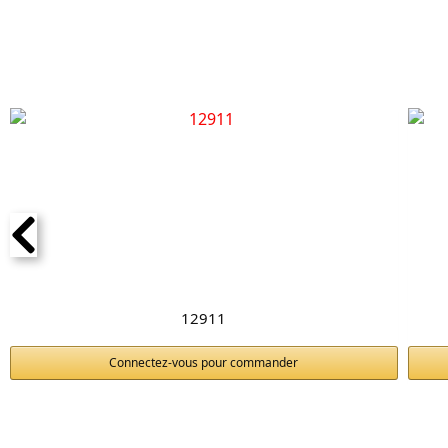
offrant une protection adaptée aux appareils à fort courant 
Les dimensions compactes de 85 mm en hauteur, 72 mm en lar
Référence :
A9F75420
Marque :
Schneider
Disponibilité :
En Stock
12911
Connectez-vous pour commander