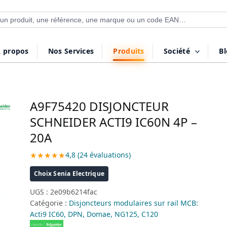
 de produits
 propos
Nos Services
Produits
Société
B
A9F75420 DISJONCTEUR
SCHNEIDER ACTI9 IC60N 4P –
20A
★★★★★
4,8 (24 évaluations)
Choix Senia Electrique
UGS :
2e09b6214fac
Catégorie :
Disjoncteurs modulaires sur rail MCB:
Acti9 IC60, DPN, Domae, NG125, C120