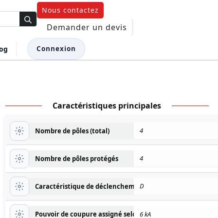
Nous contactez
Demander un devis
log
Connexion
Caractéristiques principales
4
Nombre de pôles (total)
4
Nombre de pôles protégés
D
Caractéristique de déclenchement (type/courbe)
Pouvoir de coupure assigné selon EN 60898 à 400 V (Icn)
6 kA