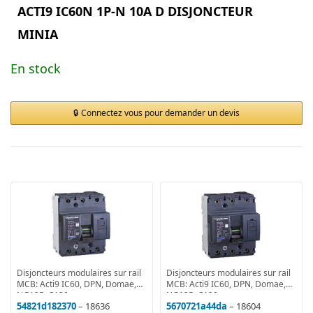
ACTI9 IC60N 1P-N 10A D DISJONCTEUR
MINIA
En stock
Connectez vous pour demander un devis
Disjoncteurs modulaires sur rail
Disjoncteurs modulaires sur rail
MCB: Acti9 IC60, DPN, Domae,
MCB: Acti9 IC60, DPN, Domae,
NG125, C120
NG125, C120
54821d182370
– 18636
5670721a44da
– 18604