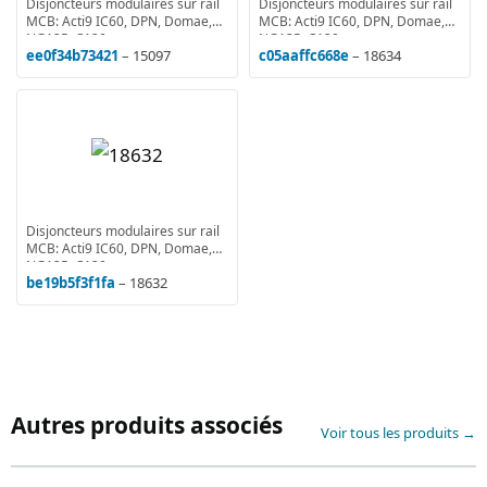
Disjoncteurs modulaires sur rail
Disjoncteurs modulaires sur rail
MCB: Acti9 IC60, DPN, Domae,
MCB: Acti9 IC60, DPN, Domae,
NG125, C120
NG125, C120
ee0f34b73421
– 15097
c05aaffc668e
– 18634
Disjoncteurs modulaires sur rail
MCB: Acti9 IC60, DPN, Domae,
NG125, C120
be19b5f3f1fa
– 18632
Autres produits associés
Voir tous les produits →