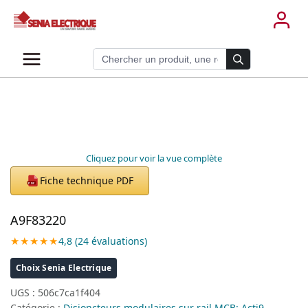
Aller
au
contenu
Recherche de produits
Cliquez pour voir la vue complète
Fiche technique PDF
PDF
A9F83220
★★★★★
4,8 (24 évaluations)
Choix Senia Electrique
UGS :
506c7ca1f404
Catégorie :
Disjoncteurs modulaires sur rail MCB: Acti9