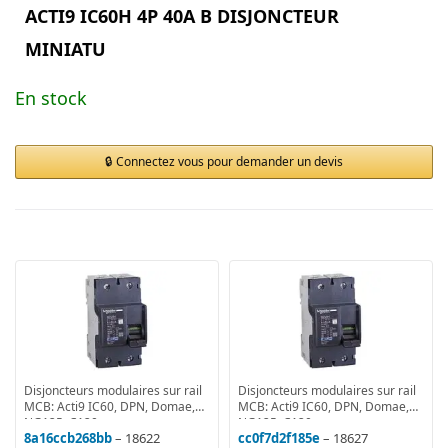
ACTI9 IC60H 4P 40A B DISJONCTEUR
MINIATU
En stock
Connectez vous pour demander un devis
Disjoncteurs modulaires sur rail
Disjoncteurs modulaires sur rail
MCB: Acti9 IC60, DPN, Domae,
MCB: Acti9 IC60, DPN, Domae,
NG125, C120
NG125, C120
8a16ccb268bb
– 18622
cc0f7d2f185e
– 18627