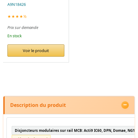
A9N18426
★★★★½
Prix sur demande
En stock
Voir le produit
Description du produit
Disjoncteurs modulaires sur rail MCB: Acti9 IC60, DPN, Domae, NG12