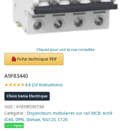
Cliquez pour voir la vue complète
Fiche technique PDF
PDF
A9F83440
★★★★★
4,8 (24 évaluations)
Choix Senia Electrique
UGS :
47d59f24573d
Catégorie :
Disjoncteurs modulaires sur rail MCB: Acti9
IC60, DPN, Domae, NG125, C120