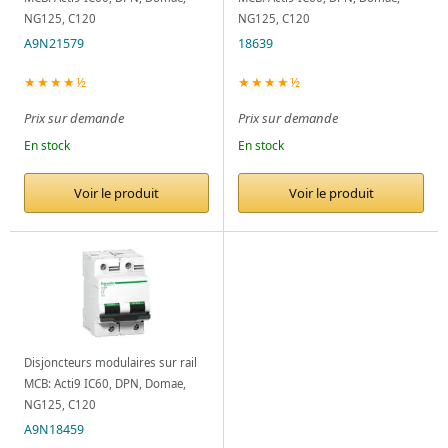
NG125, C120
NG125, C120
A9N21579
18639
★★★★½
★★★★½
Prix sur demande
Prix sur demande
En stock
En stock
Voir le produit
Voir le produit
Disjoncteurs modulaires sur rail
MCB: Acti9 IC60, DPN, Domae,
NG125, C120
A9N18459