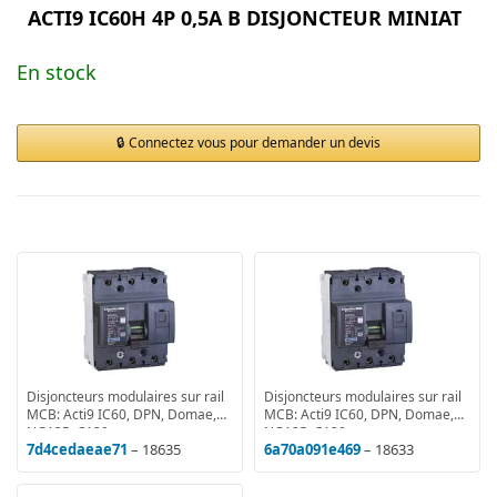
ACTI9 IC60H 4P 0,5A B DISJONCTEUR MINIAT
En stock
Connectez vous pour demander un devis
Disjoncteurs modulaires sur rail
Disjoncteurs modulaires sur rail
MCB: Acti9 IC60, DPN, Domae,
MCB: Acti9 IC60, DPN, Domae,
NG125, C120
NG125, C120
7d4cedaeae71
– 18635
6a70a091e469
– 18633