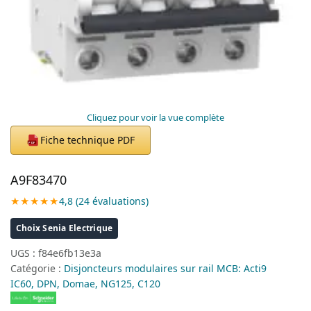
Cliquez pour voir la vue complète
Fiche technique PDF
PDF
A9F83470
★★★★★
4,8 (24 évaluations)
Choix Senia Electrique
UGS :
f84e6fb13e3a
Catégorie :
Disjoncteurs modulaires sur rail MCB: Acti9
IC60, DPN, Domae, NG125, C120