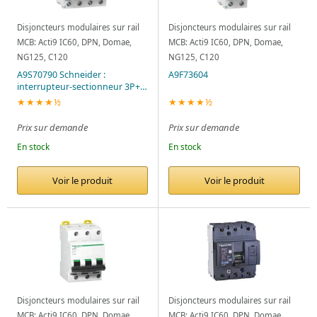
Disjoncteurs modulaires sur rail
Disjoncteurs modulaires sur rail
MCB: Acti9 IC60, DPN, Domae,
MCB: Acti9 IC60, DPN, Domae,
NG125, C120
NG125, C120
A9S70790 Schneider :
A9F73604
interrupteur-sectionneur 3P+N
– 100A 415VCA
★★★★½
★★★★½
Prix sur demande
Prix sur demande
En stock
En stock
Voir le produit
Voir le produit
Disjoncteurs modulaires sur rail
Disjoncteurs modulaires sur rail
MCB: Acti9 IC60, DPN, Domae,
MCB: Acti9 IC60, DPN, Domae,