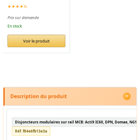
★★★★½
Prix sur demande
En stock
Voir le produit
Description du produit
Disjoncteurs modulaires sur rail MCB: Acti9 IC60, DPN, Domae, NG12
Réf. f84e6fb13e3a