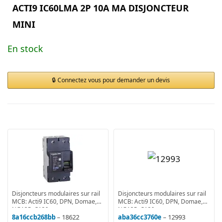
ACTI9 IC60LMA 2P 10A MA DISJONCTEUR
MINI
En stock
Connectez vous pour demander un devis
Disjoncteurs modulaires sur rail
Disjoncteurs modulaires sur rail
MCB: Acti9 IC60, DPN, Domae,
MCB: Acti9 IC60, DPN, Domae,
NG125, C120
NG125, C120
8a16ccb268bb
– 18622
aba36cc3760e
– 12993