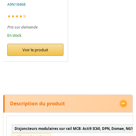
A9N18468
★★★★½
Prix sur demande
En stock
Voir le produit
Description du produit
Disjoncteurs modulaires sur rail MCB: Acti9 IC60, DPN, Domae, NG12