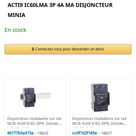
ACTI9 IC60LMA 3P 4A MA DISJONCTEUR
MINIA
En stock
Connectez vous pour demander un devis
Disjoncteurs modulaires sur rail
Disjoncteurs modulaires sur rail
MCB: Acti9 IC60, DPN, Domae,
MCB: Acti9 IC60, DPN, Domae,
NG125, C120
NG125, C120
86777b5a973a
– 18623
cc0f7d2f185e
– 18627