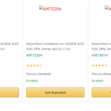
ail MCB: Acti9
Disjoncteurs modulaires sur rail MCB: Acti9
Disjoncteurs m
120
IC60, DPN, Domae, NG125, C120
IC60, DPN, D
A9F75204
A9E18074
★★★★½
★★★★½
Prix sur demande
Prix sur dem
En stock
En stock
t
Voir le produit