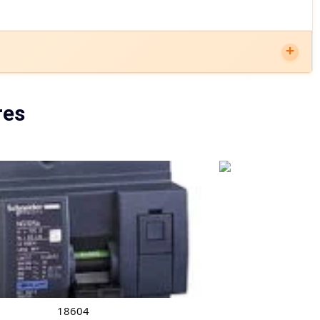
res
18604