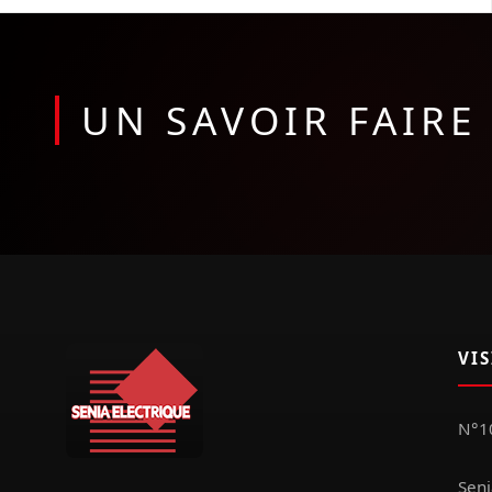
UN SAVOIR FAIR
VI
N°10
Seni