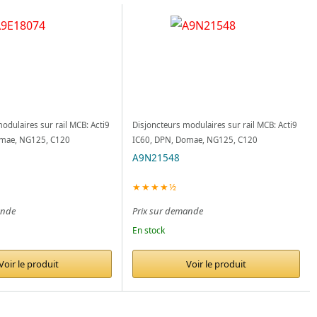
odulaires sur rail MCB: Acti9
Disjoncteurs modulaires sur rail MCB: Acti9
omae, NG125, C120
IC60, DPN, Domae, NG125, C120
A9N21548
★★★★½
ande
Prix sur demande
En stock
Voir le produit
Voir le produit