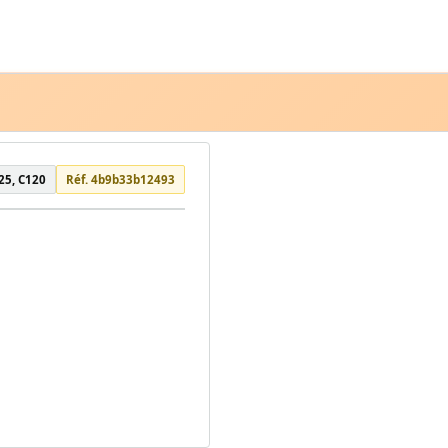
25, C120
Réf. 4b9b33b12493