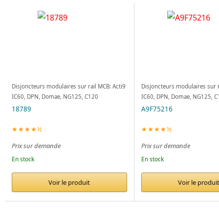
Disjoncteurs modulaires sur rail MCB: Acti9
Disjoncteurs modulaires sur r
IC60, DPN, Domae, NG125, C120
IC60, DPN, Domae, NG125, C
18789
A9F75216
★★★★½
★★★★½
Prix sur demande
Prix sur demande
En stock
En stock
Voir le produit
Voir le produi