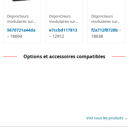
Disjoncteurs
Disjoncteurs
Disjoncteurs
modulaires sur
modulaires sur
modulaires sur
rail MCB: Acti9
rail MCB: Acti9
rail MCB: Acti9
5670721a44da
e7ccbd117813
f2a712f8728b
–
IC60, DPN,
IC60, DPN,
IC60, DPN,
– 18604
– 12912
18638
Domae, NG125,
Domae, NG125,
Domae, NG125,
C120
C120
C120
Options et accessoires compatibles
Voir tous les produits →