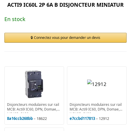
ACTI9 IC60L 2P 6A B DISJONCTEUR MINIATUR
En stock
Connectez vous pour demander un devis
Disjoncteurs modulaires sur rail
Disjoncteurs modulaires sur rail
MCB: Acti9 IC60, DPN, Domae,
MCB: Acti9 IC60, DPN, Domae,
NG125, C120
NG125, C120
8a16ccb268bb
– 18622
e7ccbd117813
– 12912