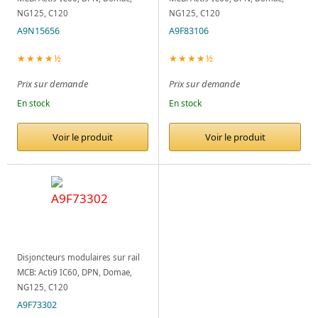
NG125, C120
NG125, C120
A9N15656
A9F83106
★★★★½
★★★★½
Prix sur demande
Prix sur demande
En stock
En stock
Voir le produit
Voir le produit
Disjoncteurs modulaires sur rail
MCB: Acti9 IC60, DPN, Domae,
NG125, C120
A9F73302