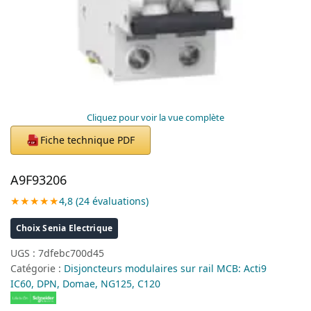
Cliquez pour voir la vue complète
Fiche technique PDF
PDF
A9F93206
★★★★★
4,8 (24 évaluations)
Choix Senia Electrique
UGS :
7dfebc700d45
Catégorie :
Disjoncteurs modulaires sur rail MCB: Acti9
IC60, DPN, Domae, NG125, C120