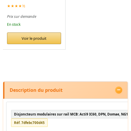
★★★★½
Prix sur demande
En stock
Voir le produit
Description du produit
Disjoncteurs modulaires sur rail MCB: Acti9 IC60, DPN, Domae, NG12
Réf. 7dfebc700d45