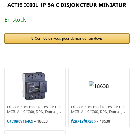
ACTI9 IC60L 1P 3A C DISJONCTEUR MINIATUR
En stock
Connectez vous pour demander un devis
Disjoncteurs modulaires sur rail
Disjoncteurs modulaires sur rail
MCB: Acti9 IC60, DPN, Domae,
MCB: Acti9 IC60, DPN, Domae,
NG125, C120
NG125, C120
6a70a091e469
– 18633
f2a712f8728b
– 18638