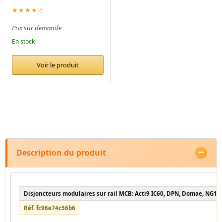
★★★★½
Prix sur demande
En stock
Voir le produit
Description du produit
Disjoncteurs modulaires sur rail MCB: Acti9 IC60, DPN, Domae, NG12
Réf. fc96e74c56b6