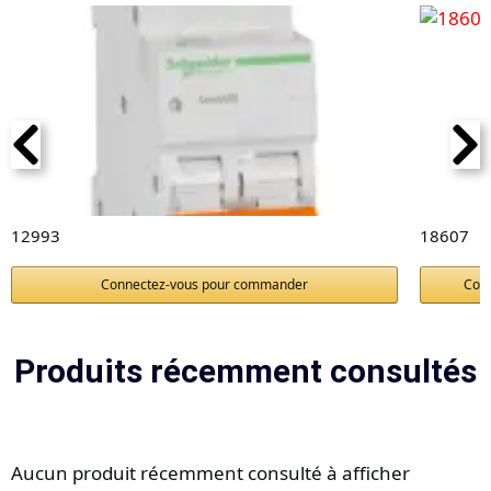
12993
18607
Connectez-vous pour commander
Con
Produits récemment consultés
Aucun produit récemment consulté à afficher