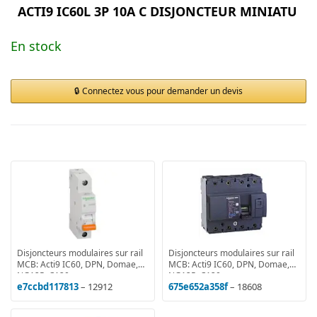
ACTI9 IC60L 3P 10A C DISJONCTEUR MINIATU
En stock
Connectez vous pour demander un devis
Disjoncteurs modulaires sur rail
Disjoncteurs modulaires sur rail
MCB: Acti9 IC60, DPN, Domae,
MCB: Acti9 IC60, DPN, Domae,
NG125, C120
NG125, C120
e7ccbd117813
– 12912
675e652a358f
– 18608