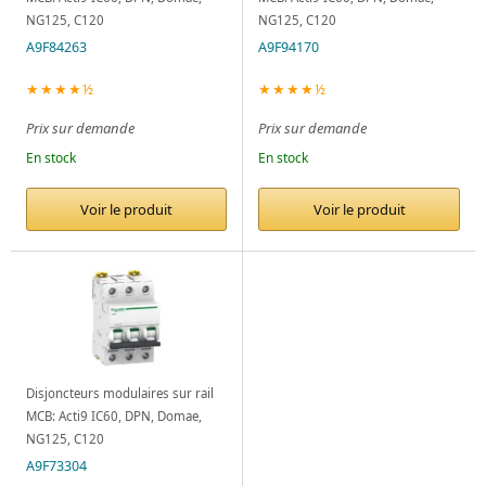
NG125, C120
NG125, C120
A9F84263
A9F94170
★★★★½
★★★★½
Prix sur demande
Prix sur demande
En stock
En stock
Voir le produit
Voir le produit
Disjoncteurs modulaires sur rail
MCB: Acti9 IC60, DPN, Domae,
NG125, C120
A9F73304