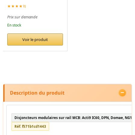
★★★★½
Prix sur demande
En stock
Voir le produit
Description du produit
Disjoncteurs modulaires sur rail MCB: Acti9 IC60, DPN, Domae, NG12
Réf. f571b1cd1443