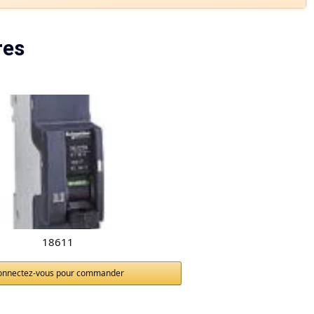
res
18611
onnectez-vous pour commander