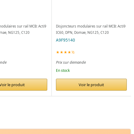
odulaires sur rail MCB: Acti9
Disjoncteurs modulaires sur rail MCB: Acti9
omae, NG125, C120
IC60, DPN, Domae, NG125, C120
A9F95140
★★★★½
ande
Prix sur demande
En stock
Voir le produit
Voir le produit