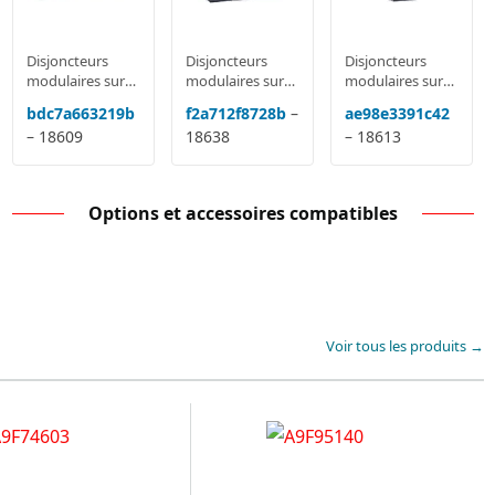
Disjoncteurs
Disjoncteurs
Disjoncteurs
modulaires sur
modulaires sur
modulaires sur
rail MCB: Acti9
rail MCB: Acti9
rail MCB: Acti9
bdc7a663219b
f2a712f8728b
–
ae98e3391c42
IC60, DPN,
IC60, DPN,
IC60, DPN,
– 18609
18638
– 18613
Domae, NG125,
Domae, NG125,
Domae, NG125,
C120
C120
C120
Options et accessoires compatibles
Voir tous les produits →