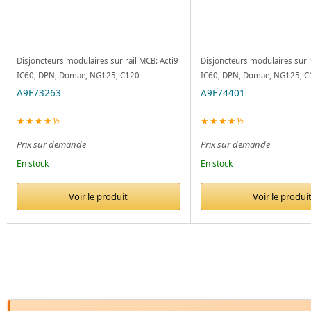
Disjoncteurs modulaires sur rail MCB: Acti9
Disjoncteurs modulaires sur r
IC60, DPN, Domae, NG125, C120
IC60, DPN, Domae, NG125, C
A9F73263
A9F74401
★★★★½
★★★★½
Prix sur demande
Prix sur demande
En stock
En stock
Voir le produit
Voir le produi