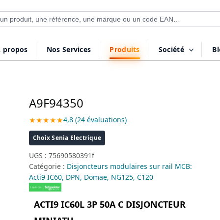
 de produits
 propos
Nos Services
Produits
Société
B
A9F94350
★★★★★
4,8 (24 évaluations)
Choix Senia Electrique
UGS :
75690580391f
Catégorie :
Disjoncteurs modulaires sur rail MCB:
Acti9 IC60, DPN, Domae, NG125, C120
ACTI9 IC60L 3P 50A C DISJONCTEUR