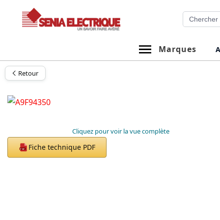
Aller
Recherche
au
contenu
Marques
A
Retour
Cliquez pour voir la vue complète
Fiche technique PDF
PDF