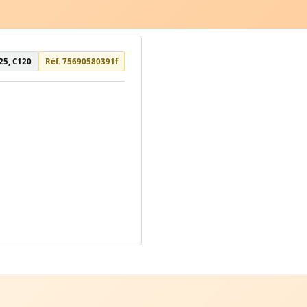
25, C120
Réf. 75690580391f