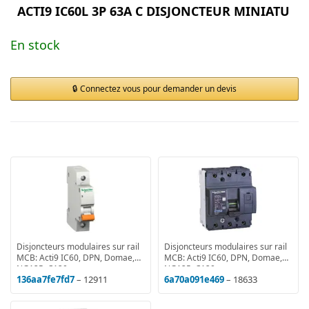
ACTI9 IC60L 3P 63A C DISJONCTEUR MINIATU
En stock
Connectez vous pour demander un devis
Disjoncteurs modulaires sur rail
Disjoncteurs modulaires sur rail
MCB: Acti9 IC60, DPN, Domae,
MCB: Acti9 IC60, DPN, Domae,
NG125, C120
NG125, C120
136aa7fe7fd7
– 12911
6a70a091e469
– 18633