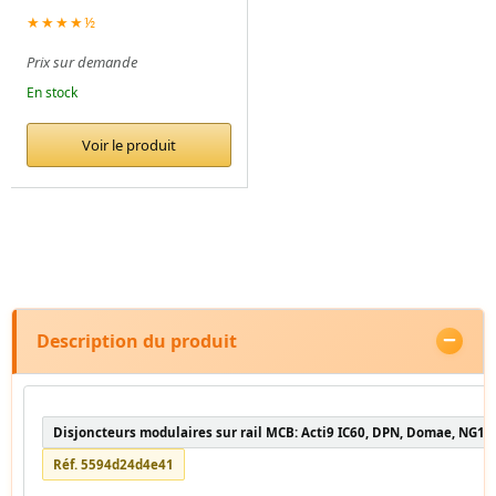
★★★★½
Prix sur demande
En stock
Voir le produit
Description du produit
Disjoncteurs modulaires sur rail MCB: Acti9 IC60, DPN, Domae, NG12
Réf. 5594d24d4e41