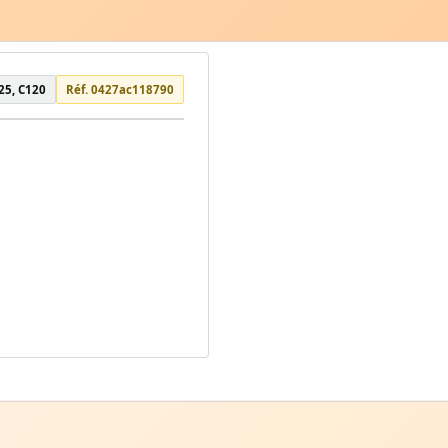
25, C120
Réf. 0427ac118790