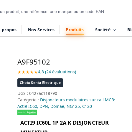
 de produits
 propos
Nos Services
Produits
Société
B
A9F95102
★★★★★
4,8 (24 évaluations)
Choix Senia Electrique
UGS :
0427ac118790
Catégorie :
Disjoncteurs modulaires sur rail MCB:
Acti9 IC60, DPN, Domae, NG125, C120
ACTI9 IC60L 1P 2A K DISJONCTEUR