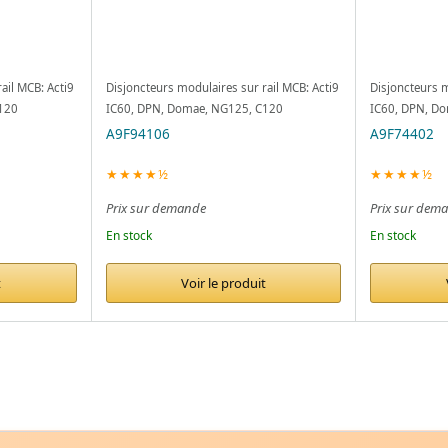
ail MCB: Acti9
Disjoncteurs modulaires sur rail MCB: Acti9
Disjoncteurs m
120
IC60, DPN, Domae, NG125, C120
IC60, DPN, D
A9F94106
A9F74402
★★★★½
★★★★½
Prix sur demande
Prix sur dem
En stock
En stock
t
Voir le produit