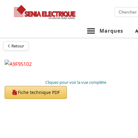
Aller
Recherche
au
contenu
Marques
A
Retour
Cliquez pour voir la vue complète
Fiche technique PDF
PDF