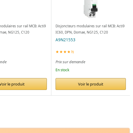
odulaires sur rail MCB: Acti9
Disjoncteurs modulaires sur rail MCB: Acti9
omae, NG125, C120
IC60, DPN, Domae, NG125, C120
A9N21553
★★★★½
ande
Prix sur demande
En stock
Voir le produit
Voir le produit