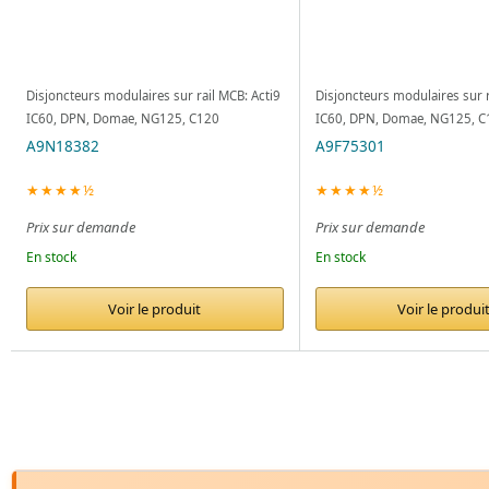
Disjoncteurs modulaires sur rail MCB: Acti9
Disjoncteurs modulaires sur r
IC60, DPN, Domae, NG125, C120
IC60, DPN, Domae, NG125, C
A9N18382
A9F75301
★★★★½
★★★★½
Prix sur demande
Prix sur demande
En stock
En stock
Voir le produit
Voir le produi