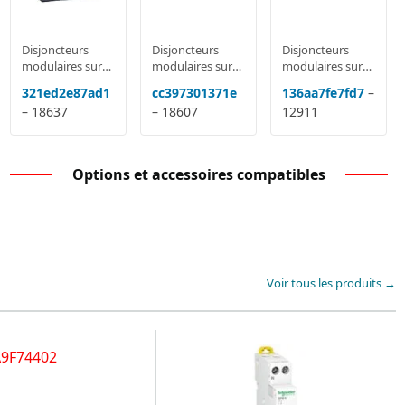
Disjoncteurs
Disjoncteurs
Disjoncteurs
modulaires sur
modulaires sur
modulaires sur
rail MCB: Acti9
rail MCB: Acti9
rail MCB: Acti9
321ed2e87ad1
cc397301371e
136aa7fe7fd7
–
IC60, DPN,
IC60, DPN,
IC60, DPN,
– 18637
– 18607
12911
Domae, NG125,
Domae, NG125,
Domae, NG125,
C120
C120
C120
Options et accessoires compatibles
Voir tous les produits →