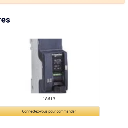
res
18613
Connectez-vous pour commander