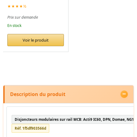
★★★★½
Prix sur demande
En stock
Voir le produit
Description du produit
Disjoncteurs modulaires sur rail MCB: Acti9 IC60, DPN, Domae, NG12
Réf. 1f5df903566d