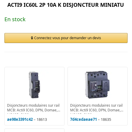
ACTI9 IC60L 2P 10A K DISJONCTEUR MINIATU
En stock
Connectez vous pour demander un devis
Disjoncteurs modulaires sur rail
Disjoncteurs modulaires sur rail
MCB: Acti9 IC60, DPN, Domae,
MCB: Acti9 IC60, DPN, Domae,
NG125, C120
NG125, C120
ae98e3391c42
– 18613
7d4cedaeae71
– 18635