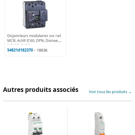
Disjoncteurs modulaires sur rail
MCB: Acti9 IC60, DPN, Domae,
NG125, C120
54821d182370
– 18636
Autres produits associés
Voir tous les produits →