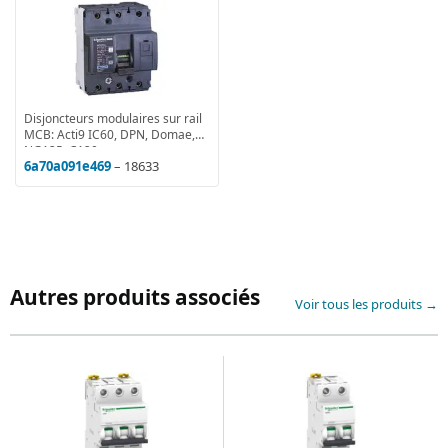
Disjoncteurs modulaires sur rail
MCB: Acti9 IC60, DPN, Domae,
NG125, C120
6a70a091e469
– 18633
Autres produits associés
Voir tous les produits →