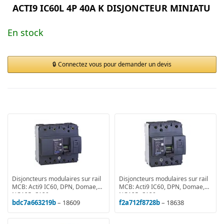
ACTI9 IC60L 4P 40A K DISJONCTEUR MINIATU
En stock
Connectez vous pour demander un devis
Disjoncteurs modulaires sur rail
Disjoncteurs modulaires sur rail
MCB: Acti9 IC60, DPN, Domae,
MCB: Acti9 IC60, DPN, Domae,
NG125, C120
NG125, C120
bdc7a663219b
– 18609
f2a712f8728b
– 18638