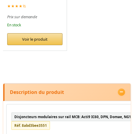
★★★★½
Prix sur demande
En stock
Voir le produit
Description du produit
Disjoncteurs modulaires sur rail MCB: Acti9 IC60, DPN, Domae, NG12
Réf. 8abd3bee3551