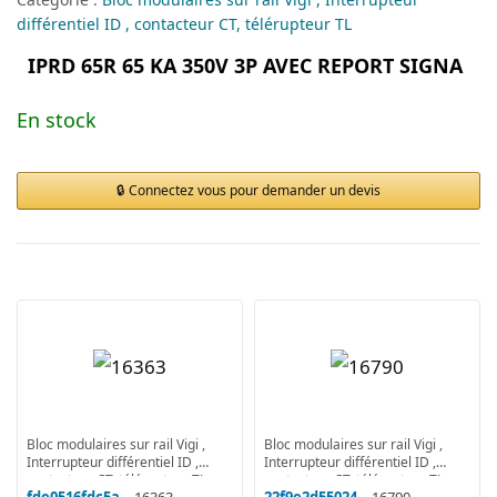
différentiel ID , contacteur CT, télérupteur TL
IPRD 65R 65 KA 350V 3P AVEC REPORT SIGNA
En stock
Connectez vous pour demander un devis
Bloc modulaires sur rail Vigi ,
Bloc modulaires sur rail Vigi ,
Interrupteur différentiel ID ,
Interrupteur différentiel ID ,
contacteur CT, télérupteur TL
contacteur CT, télérupteur TL
fde0516fdc5a
– 16363
22f9e2d55024
– 16790