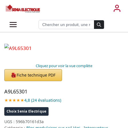
Aller
au
contenu
Recherche de produits
Cliquez pour voir la vue complète
Fiche technique PDF
PDF
A9L65301
★★★★★
4,8 (24 évaluations)
Choix Senia Electrique
UGS :
596b70161d3a
Catégorie :
Bloc modulaires sur rail Vigi , Interrupteur