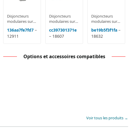
Disjoncteurs
Disjoncteurs
Disjoncteurs
modulaires sur
modulaires sur
modulaires sur
rail MCB: Acti9
rail MCB: Acti9
rail MCB: Acti9
136aa7fe7fd7
–
cc397301371e
be19b5f3f1fa
–
IC60, DPN,
IC60, DPN,
IC60, DPN,
12911
– 18607
18632
Domae, NG125,
Domae, NG125,
Domae, NG125,
C120
C120
C120
Options et accessoires compatibles
Voir tous les produits →