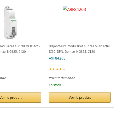
odulaires sur rail MCB: Acti9
Disjoncteurs modulaires sur rail MCB: Acti9
omae, NG125, C120
IC60, DPN, Domae, NG125, C120
A9F84263
★★★★½
ande
Prix sur demande
En stock
Voir le produit
Voir le produit