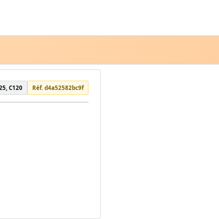
25, C120
Réf. d4a52582bc9f