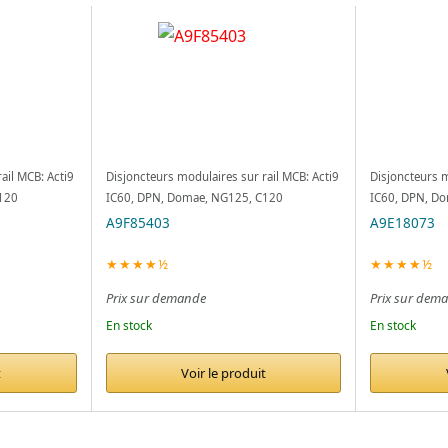
ail MCB: Acti9
Disjoncteurs modulaires sur rail MCB: Acti9
Disjoncteurs m
120
IC60, DPN, Domae, NG125, C120
IC60, DPN, D
A9F85403
A9E18073
★★★★½
★★★★½
Prix sur demande
Prix sur dem
En stock
En stock
t
Voir le produit