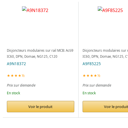
Disjoncteurs modulaires sur rail MCB: Acti9
Disjoncteurs modulaires sur r
IC60, DPN, Domae, NG125, C120
IC60, DPN, Domae, NG125, C
A9N18372
A9F85225
★★★★½
★★★★½
Prix sur demande
Prix sur demande
En stock
En stock
Voir le produit
Voir le produi