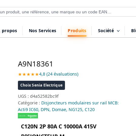
 de produits
 propos
Nos Services
Produits
Société
B
A9N18361
★★★★★
4,8 (24 évaluations)
Choix Senia Electrique
UGS :
d4a52582bc9f
Catégorie :
Disjoncteurs modulaires sur rail MCB:
Acti9 IC60, DPN, Domae, NG125, C120
C120N 2P 80A C 10000A 415V