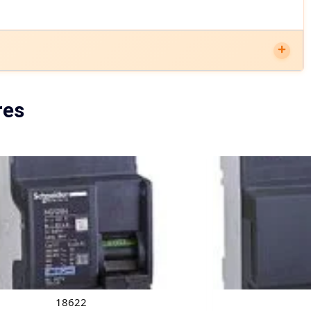
res
18622