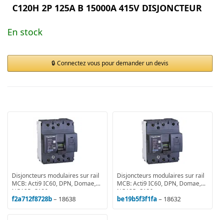
C120H 2P 125A B 15000A 415V DISJONCTEUR
En stock
Connectez vous pour demander un devis
Disjoncteurs modulaires sur rail
Disjoncteurs modulaires sur rail
MCB: Acti9 IC60, DPN, Domae,
MCB: Acti9 IC60, DPN, Domae,
NG125, C120
NG125, C120
f2a712f8728b
– 18638
be19b5f3f1fa
– 18632