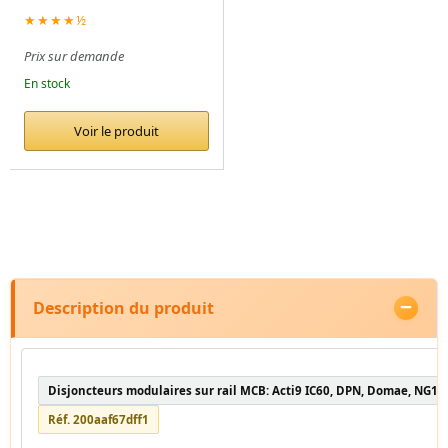
★★★★½
Prix sur demande
En stock
Voir le produit
Description du produit
Disjoncteurs modulaires sur rail MCB: Acti9 IC60, DPN, Domae, NG12
Réf. 200aaf67dff1