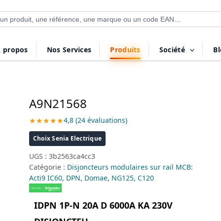
 de produits
 propos
Nos Services
Produits
Société
B
A9N21568
★★★★★
4,8 (24 évaluations)
Choix Senia Electrique
UGS :
3b2563ca4cc3
Catégorie :
Disjoncteurs modulaires sur rail MCB:
Acti9 IC60, DPN, Domae, NG125, C120
IDPN 1P-N 20A D 6000A KA 230V