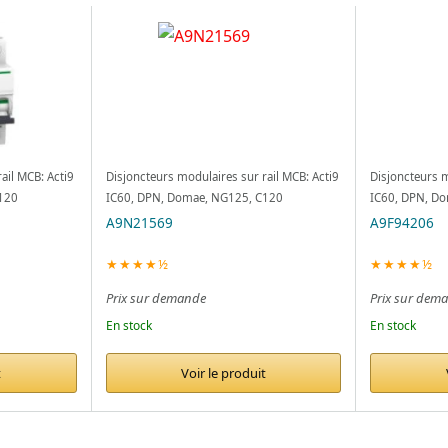
ail MCB: Acti9
Disjoncteurs modulaires sur rail MCB: Acti9
Disjoncteurs m
120
IC60, DPN, Domae, NG125, C120
IC60, DPN, D
A9N21569
A9F94206
★★★★½
★★★★½
Prix sur demande
Prix sur dem
En stock
En stock
t
Voir le produit