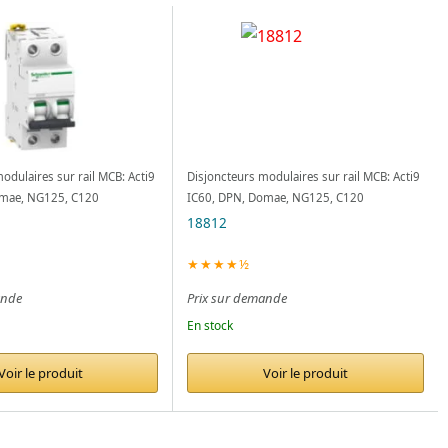
odulaires sur rail MCB: Acti9
Disjoncteurs modulaires sur rail MCB: Acti9
omae, NG125, C120
IC60, DPN, Domae, NG125, C120
18812
★★★★½
ande
Prix sur demande
En stock
Voir le produit
Voir le produit