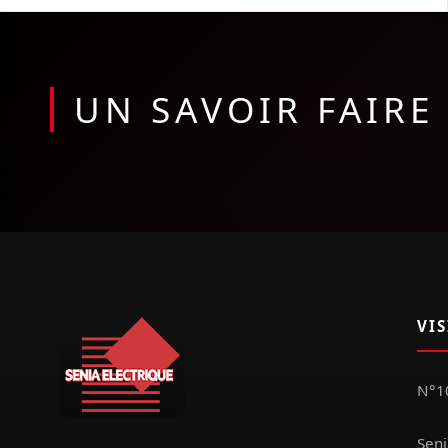
UN SAVOIR FAIR
VI
N°10
Seni