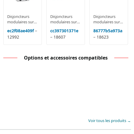
Disjoncteurs
Disjoncteurs
Disjoncteurs
modulaires sur
modulaires sur
modulaires sur
rail MCB: Acti9
rail MCB: Acti9
rail MCB: Acti9
ec2f08ae409f
–
cc397301371e
86777b5a973a
IC60, DPN,
IC60, DPN,
IC60, DPN,
12992
– 18607
– 18623
Domae, NG125,
Domae, NG125,
Domae, NG125,
C120
C120
C120
Options et accessoires compatibles
Voir tous les produits →