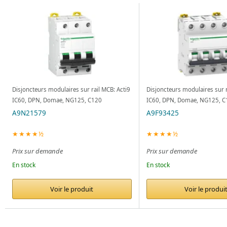
Disjoncteurs modulaires sur rail MCB: Acti9
Disjoncteurs modulaires sur r
IC60, DPN, Domae, NG125, C120
IC60, DPN, Domae, NG125, C
A9N21579
A9F93425
★★★★½
★★★★½
Prix sur demande
Prix sur demande
En stock
En stock
Voir le produit
Voir le produi