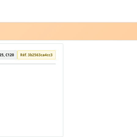
25, C120
Réf. 3b2563ca4cc3