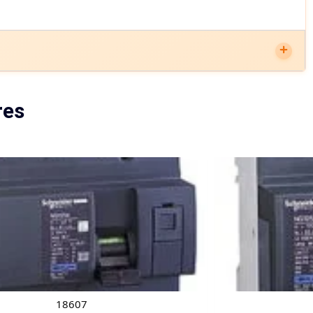
res
18607