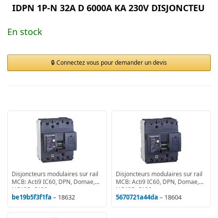
IDPN 1P-N 32A D 6000A KA 230V DISJONCTEU
En stock
Connectez vous pour demander un devis
Disjoncteurs modulaires sur rail
Disjoncteurs modulaires sur rail
MCB: Acti9 IC60, DPN, Domae,
MCB: Acti9 IC60, DPN, Domae,
NG125, C120
NG125, C120
be19b5f3f1fa
– 18632
5670721a44da
– 18604