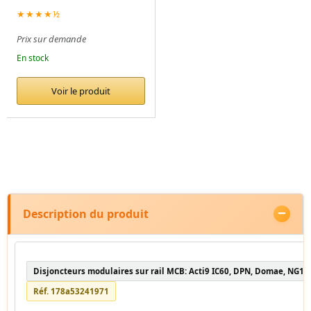
★★★★½
Prix sur demande
En stock
Voir le produit
Description du produit
Disjoncteurs modulaires sur rail MCB: Acti9 IC60, DPN, Domae, NG12
Réf. 178a53241971