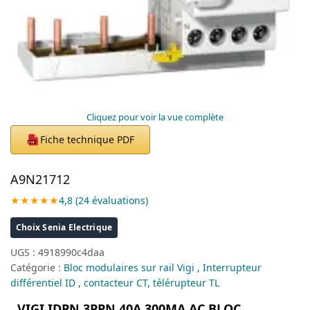
Cliquez pour voir la vue complète
Fiche technique PDF
PDF
A9N21712
★★★★★
4,8 (24 évaluations)
Choix Senia Electrique
UGS :
4918990c4daa
Catégorie :
Bloc modulaires sur rail Vigi , Interrupteur
différentiel ID , contacteur CT, télérupteur TL
VIGI IDPN 3PPN 40A 300MA AC BLOC