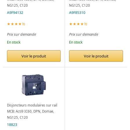
NG125, C120
NG125, C120
A9F94132
A9F85310
★★★★½
★★★★½
Prix sur demande
Prix sur demande
En stock
En stock
Voir le produit
Voir le produit
Disjoncteurs modulaires sur rail
MCB: Acti9 IC60, DPN, Domae,
NG125, C120
18823