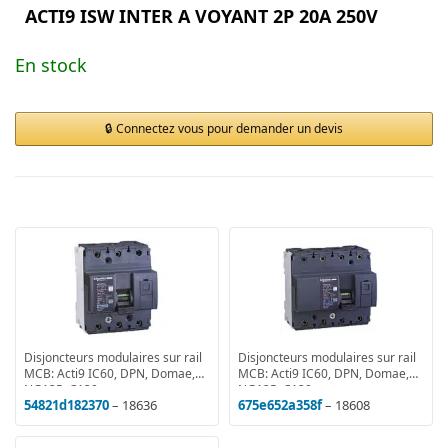
ACTI9 ISW INTER A VOYANT 2P 20A 250V
En stock
Connectez vous pour demander un devis
Disjoncteurs modulaires sur rail
Disjoncteurs modulaires sur rail
MCB: Acti9 IC60, DPN, Domae,
MCB: Acti9 IC60, DPN, Domae,
NG125, C120
NG125, C120
54821d182370
– 18636
675e652a358f
– 18608