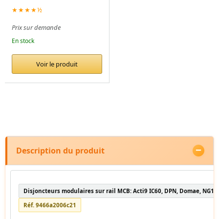
★★★★½
Prix sur demande
En stock
Voir le produit
Description du produit
Disjoncteurs modulaires sur rail MCB: Acti9 IC60, DPN, Domae, NG12
Réf. 9466a2006c21