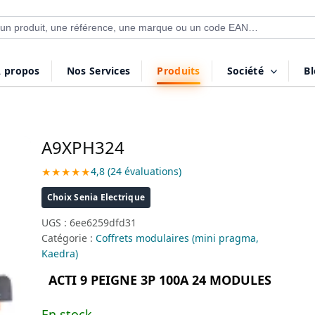
 de produits
 propos
Nos Services
Produits
Société
B
A9XPH324
★★★★★
4,8 (24 évaluations)
Choix Senia Electrique
UGS :
6ee6259dfd31
Catégorie :
Coffrets modulaires (mini pragma,
Kaedra)
ACTI 9 PEIGNE 3P 100A 24 MODULES
En stock