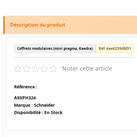
Description du produit
Coffrets modulaires (mini pragma, Kaedra)
Réf. 6ee6259dfd31
Noter cette article
Référence :
A9XPH324
Marque :
Schneider
Disponibilité :
En Stock