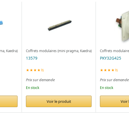
ma, Kaedra)
Coffrets modulaires (mini pragma, Kaedra)
Coffrets modulaire
13579
PKY32G425
★★★★½
★★★★½
Prix sur demande
Prix sur demande
En stock
En stock
Voir le produit
Voir 