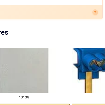
res
13138