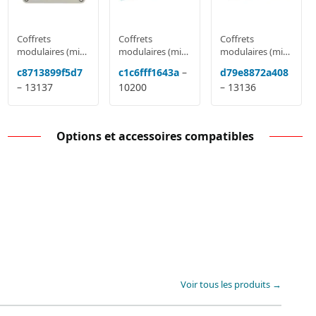
Coffrets
Coffrets
Coffrets
modulaires (mini
modulaires (mini
modulaires (mini
pragma, Kaedra)
pragma, Kaedra)
pragma, Kaedra)
c8713899f5d7
c1c6fff1643a
–
d79e8872a408
– 13137
10200
– 13136
Options et accessoires compatibles
Voir tous les produits →