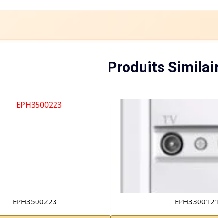
Produits Similai
EPH3500223
EPH330012