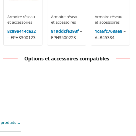
Armoire réseau
Armoire réseau
Armoire réseau
et accessoires
et accessoires
et accessoires
8c89a414ce32
819ddcfe293f
–
1ca6fc768ae8
–
– EPH3300123
EPH3500223
ALB45384
Options et accessoires compatibles
s produits →