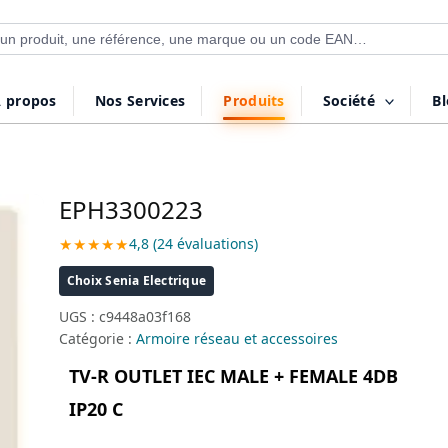
 de produits
 propos
Nos Services
Produits
Société
B
EPH3300223
★★★★★
4,8 (24 évaluations)
Choix Senia Electrique
UGS :
c9448a03f168
Catégorie :
Armoire réseau et accessoires
TV-R OUTLET IEC MALE + FEMALE 4DB
IP20 C