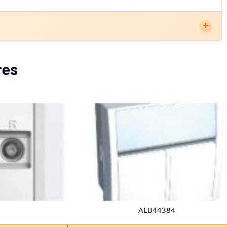
res
1
ALB44384