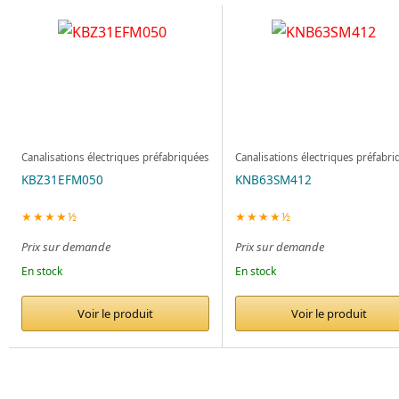
Canalisations électriques préfabriquées
Canalisations électriques préfabri
KBZ31EFM050
KNB63SM412
★★★★½
★★★★½
Prix sur demande
Prix sur demande
En stock
En stock
Voir le produit
Voir le produit