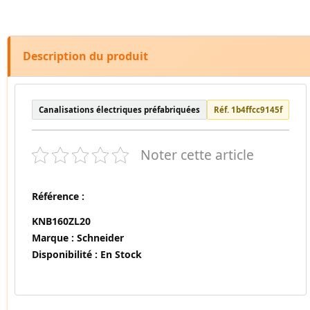
Description du produit
Canalisations électriques préfabriquées
Réf. 1b4ffcc9145f
Noter cette article
Référence :
KNB160ZL20
Marque :
Schneider
Disponibilité :
En Stock