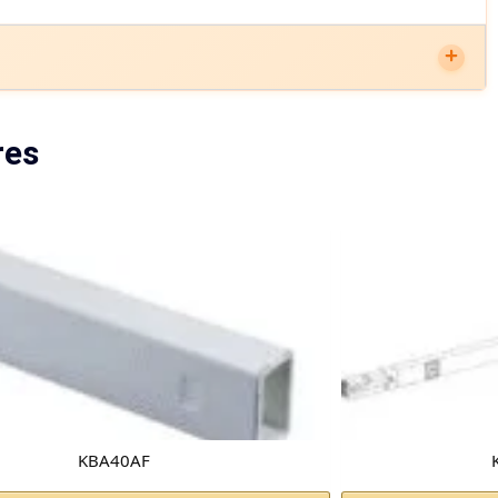
res
KBA40AF