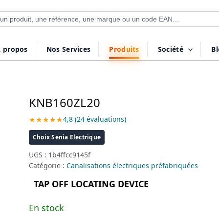
 de produits
 propos
Nos Services
Produits
Société
B
KNB160ZL20
★★★★★
4,8 (24 évaluations)
Choix Senia Electrique
UGS :
1b4ffcc9145f
Catégorie :
Canalisations électriques préfabriquées
TAP OFF LOCATING DEVICE
En stock