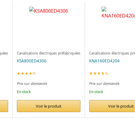
quées
Canalisations électriques préfabriquées
Canalisations électriques pr
KSA800ED4306
KNA160ED4204
★★★★½
★★★★½
Prix sur demande
Prix sur demande
En stock
En stock
Voir le produit
Voir le produit