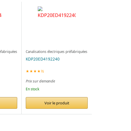
éfabriquées
Canalisations électriques préfabriquées
KDP20ED4192240
★★★★½
Prix sur demande
En stock
Voir le produit