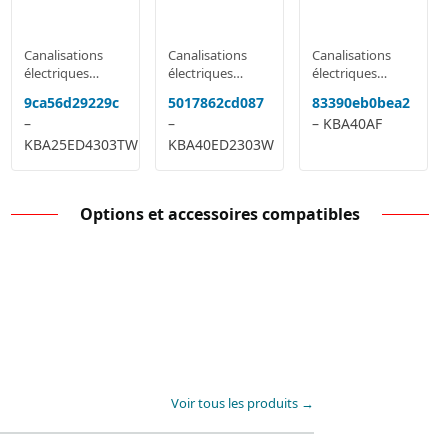
Canalisations
Canalisations
Canalisations
électriques
électriques
électriques
préfabriquées
préfabriquées
préfabriquées
9ca56d29229c
5017862cd087
83390eb0bea2
–
–
– KBA40AF
KBA25ED4303TW
KBA40ED2303W
Options et accessoires compatibles
Voir tous les produits →