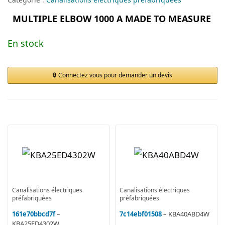
MULTIPLE ELBOW 1000 A MADE TO MEASURE
En stock
Connectez vous pour demander un devis
Canalisations électriques
Canalisations électriques
préfabriquées
préfabriquées
161e70bbcd7f
–
7c14ebf01508
– KBA40ABD4W
KBA25ED4302W