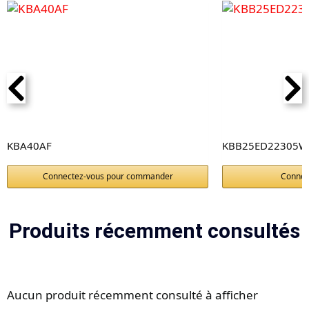
KBA40AF
KBB25ED22305W
Connectez-vous pour commander
Connec
Produits récemment consultés
Aucun produit récemment consulté à afficher