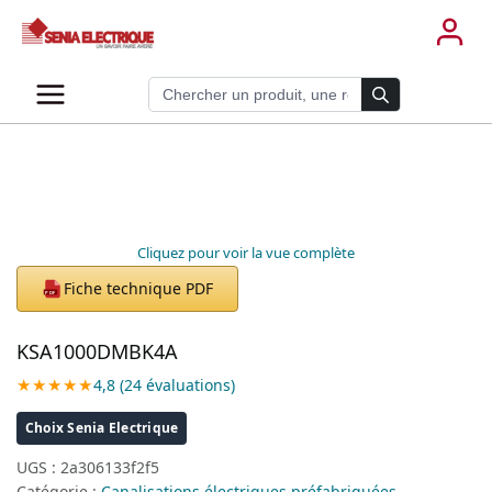
Aller
au
contenu
Recherche de produits
Cliquez pour voir la vue complète
Fiche technique PDF
PDF
KSA1000DMBK4A
★★★★★
4,8 (24 évaluations)
Choix Senia Electrique
UGS :
2a306133f2f5
Catégorie :
Canalisations électriques préfabriquées