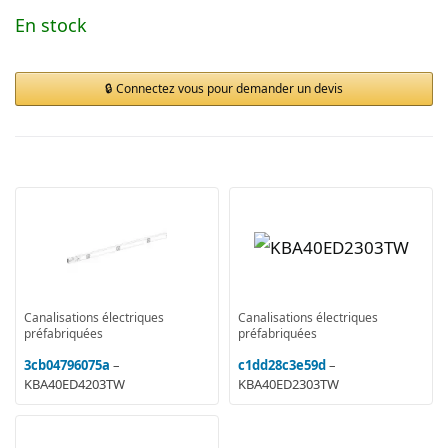
En stock
Connectez vous pour demander un devis
Canalisations électriques
Canalisations électriques
préfabriquées
préfabriquées
3cb04796075a
–
c1dd28c3e59d
–
KBA40ED4203TW
KBA40ED2303TW