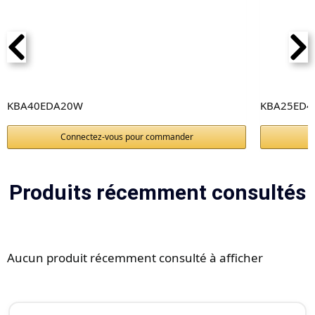
KBA40EDA20W
KBA25ED4
Connectez-vous pour commander
Produits récemment consultés
Aucun produit récemment consulté à afficher