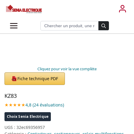
Aller
au
contenu
Recherche de produits
Cliquez pour voir la vue complète
Fiche technique PDF
PDF
KZ83
★★★★★
4,8 (24 évaluations)
Choix Senia Electrique
UGS :
32ec69356957
Catégorie :
Contacteurs, sectionneurs, relais multifonctions