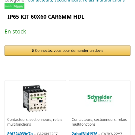
IP65 KIT 60X60 CAR6MM HDL
En stock
Connectez vous pour demander un devis
Contacteurs, sectionneurs, relais
Contacteurs, sectionneurs, relais
multifonctions
multifonctions
8fd324039e7a
– CA2KN22F7
2abaf8141936
– CA2KN22Y7