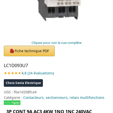
Cliquez pour voir la vue complète
Fiche technique PDF
PDF
LC1D093U7
★★★★★
4,8 (24 évaluations)
Choix Senia Electrique
UGS :
f6a1d208fca4
Catégorie :
Contacteurs, sectionneurs, relais multifonctions
3P CONT 9A AC3 4KW 1NO 1NC 240VAC