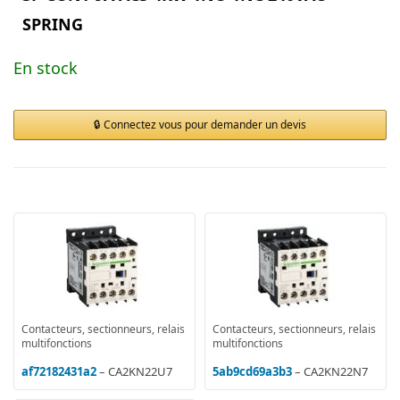
SPRING
En stock
Connectez vous pour demander un devis
Contacteurs, sectionneurs, relais
Contacteurs, sectionneurs, relais
multifonctions
multifonctions
af72182431a2
– CA2KN22U7
5ab9cd69a3b3
– CA2KN22N7