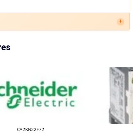
res
CA2KN22F72