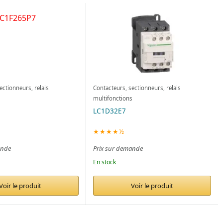
ectionneurs, relais
Contacteurs, sectionneurs, relais
s
multifonctions
LC1D32E7
★★★★½
ande
Prix sur demande
En stock
Voir le produit
Voir le produit