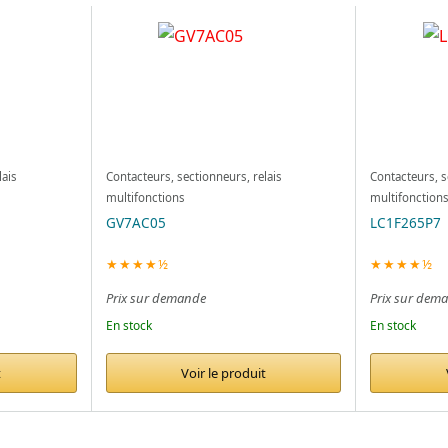
lais
Contacteurs, sectionneurs, relais
Contacteurs, s
multifonctions
multifonction
GV7AC05
LC1F265P7
★★★★½
★★★★½
Prix sur demande
Prix sur dem
En stock
En stock
t
Voir le produit