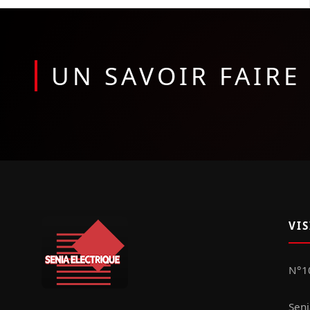
UN SAVOIR FAIR
VI
N°10
Seni