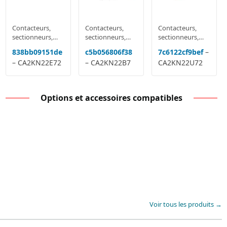
Contacteurs,
Contacteurs,
Contacteurs,
sectionneurs,
sectionneurs,
sectionneurs,
relais
relais
relais
838bb09151de
c5b056806f38
7c6122cf9bef
–
multifonctions
multifonctions
multifonctions
– CA2KN22E72
– CA2KN22B7
CA2KN22U72
Options et accessoires compatibles
Voir tous les produits →