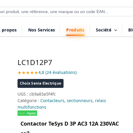
 de produits
 propos
Nos Services
Produits
Société
B
LC1D12P7
★★★★★
4,8 (24 évaluations)
Choix Senia Electrique
UGS :
cb9a83a5f4fc
Catégorie :
Contacteurs, sectionneurs, relais
multifonctions
Contactor TeSys D 3P AC3 12A 230VAC