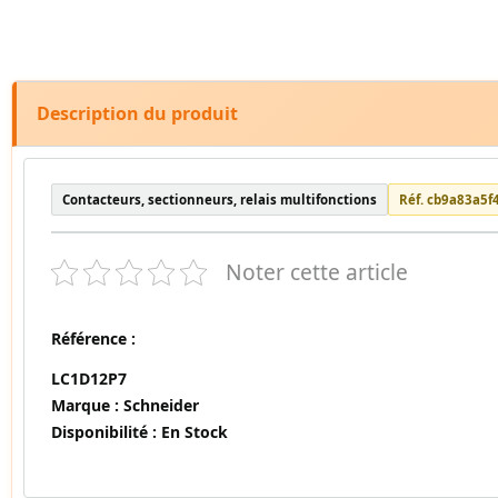
Description du produit
Contacteurs, sectionneurs, relais multifonctions
Réf. cb9a83a5f
Noter cette article
Référence :
LC1D12P7
Marque :
Schneider
Disponibilité :
En Stock