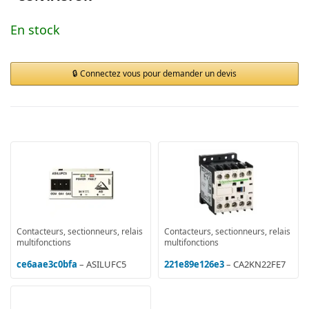
En stock
Connectez vous pour demander un devis
Contacteurs, sectionneurs, relais
Contacteurs, sectionneurs, relais
multifonctions
multifonctions
ce6aae3c0bfa
– ASILUFC5
221e89e126e3
– CA2KN22FE7