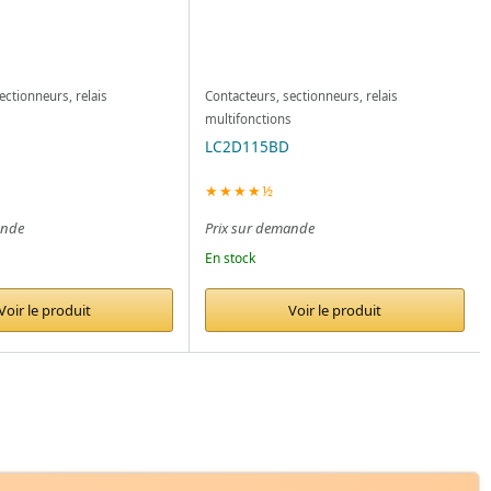
ectionneurs, relais
Contacteurs, sectionneurs, relais
s
multifonctions
LC2D115BD
★★★★½
ande
Prix sur demande
En stock
Voir le produit
Voir le produit