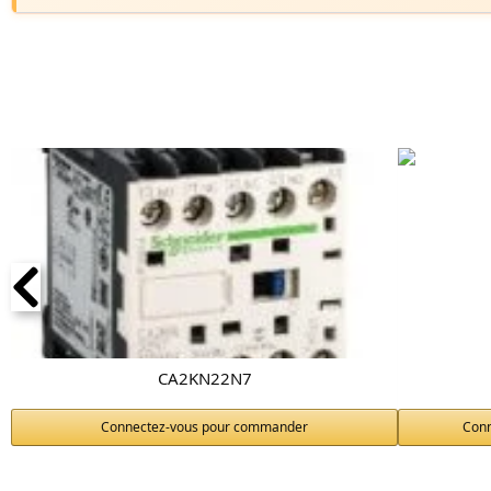
CA2KN22N7
Connectez-vous pour commander
Con