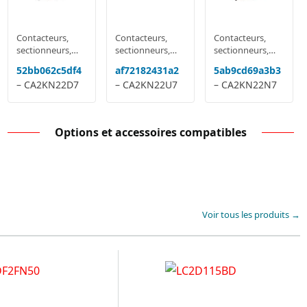
Contacteurs,
Contacteurs,
Contacteurs,
sectionneurs,
sectionneurs,
sectionneurs,
relais
relais
relais
52bb062c5df4
af72182431a2
5ab9cd69a3b3
multifonctions
multifonctions
multifonctions
– CA2KN22D7
– CA2KN22U7
– CA2KN22N7
Options et accessoires compatibles
Voir tous les produits →