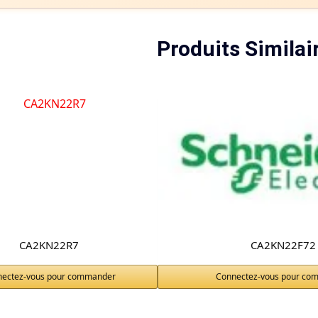
Produits Similai
CA2KN22R7
CA2KN22F72
nectez-vous pour commander
Connectez-vous pour co