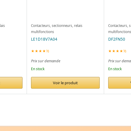
lais
Contacteurs, sectionneurs, relais
Contacteurs, s
multifonctions
multifonction
LE1D18V7A04
DF2FN50
★★★★½
★★★★½
Prix sur demande
Prix sur dem
En stock
En stock
t
Voir le produit