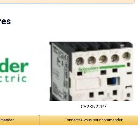
res
CA2KN22P7
mmander
Connectez-vous pour commander