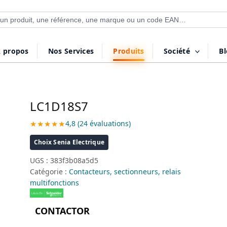
 de produits
 propos
Nos Services
Produits
Société
B
LC1D18S7
★★★★★
4,8 (24 évaluations)
Choix Senia Electrique
UGS :
383f3b08a5d5
Catégorie :
Contacteurs, sectionneurs, relais
multifonctions
CONTACTOR