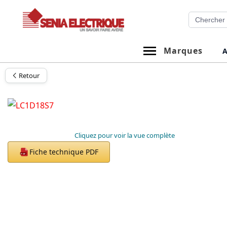
Aller
Recherche
au
contenu
Marques
A
Retour
Cliquez pour voir la vue complète
Fiche technique PDF
PDF