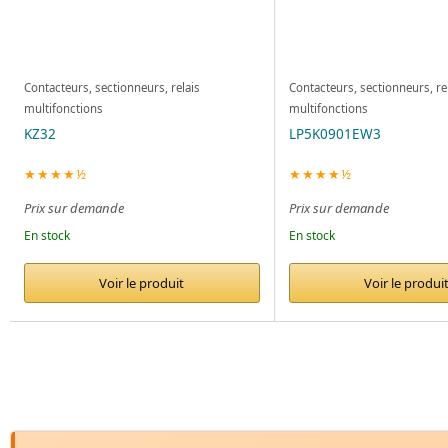
Contacteurs, sectionneurs, relais
Contacteurs, sectionneurs, re
multifonctions
multifonctions
KZ32
LP5K0901EW3
★★★★½
★★★★½
Prix sur demande
Prix sur demande
En stock
En stock
Voir le produit
Voir le produi