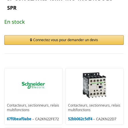
SPR
En stock
Connectez vous pour demander un devis
Contacteurs, sectionneurs, relais
Contacteurs, sectionneurs, relais
multifonctions
multifonctions
67f0beaf0abe
– CA2KN22FE72
52bb062c5df4
– CA2KN22D7