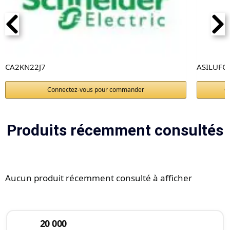
CA2KN22J7
ASILUFC
Connectez-vous pour commander
C
Produits récemment consultés
Aucun produit récemment consulté à afficher
20 000