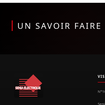
UN SAVOIR FAIR
VI
N°10
Seni