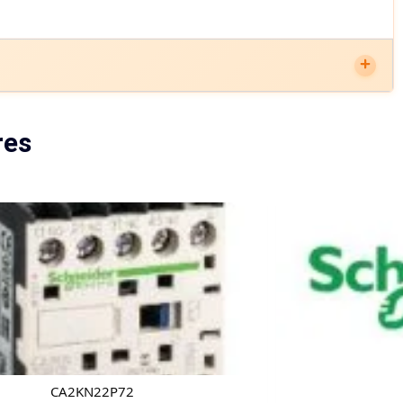
res
CA2KN22P72