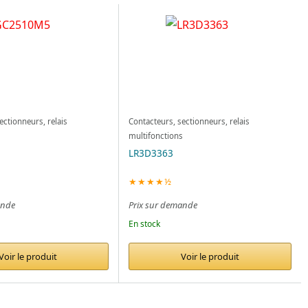
ectionneurs, relais
Contacteurs, sectionneurs, relais
s
multifonctions
LR3D3363
★★★★½
ande
Prix sur demande
En stock
Voir le produit
Voir le produit