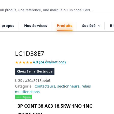
 de produits
 propos
Nos Services
Produits
Société
B
LC1D38E7
★★★★★
4,8 (24 évaluations)
Choix Senia Electrique
UGS :
a30a8918beb6
Catégorie :
Contacteurs, sectionneurs, relais
multifonctions
3P CONT 38 AC3 18.5KW 1NO 1NC