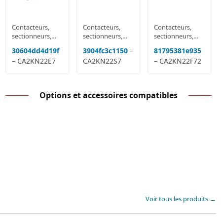
Contacteurs,
Contacteurs,
Contacteurs,
sectionneurs,
sectionneurs,
sectionneurs,
relais
relais
relais
30604dd4d19f
3904fc3c1150
–
81795381e935
multifonctions
multifonctions
multifonctions
– CA2KN22E7
CA2KN22S7
– CA2KN22F72
Options et accessoires compatibles
Voir tous les produits →