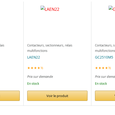
lais
Contacteurs, sectionneurs, relais
Contacteurs, s
multifonctions
multifonction
LAEN22
GC2510M5
★★★★½
★★★★½
Prix sur demande
Prix sur dem
En stock
En stock
t
Voir le produit