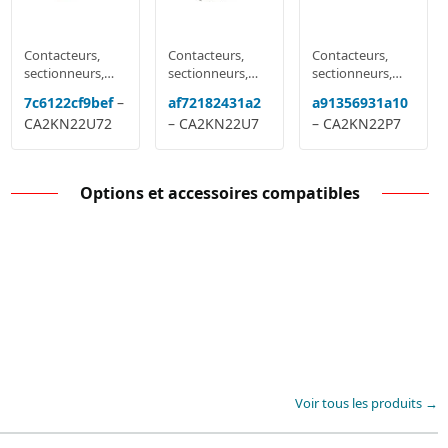
Contacteurs,
Contacteurs,
Contacteurs,
sectionneurs,
sectionneurs,
sectionneurs,
relais
relais
relais
7c6122cf9bef
–
af72182431a2
a91356931a10
multifonctions
multifonctions
multifonctions
CA2KN22U72
– CA2KN22U7
– CA2KN22P7
Options et accessoires compatibles
Voir tous les produits →