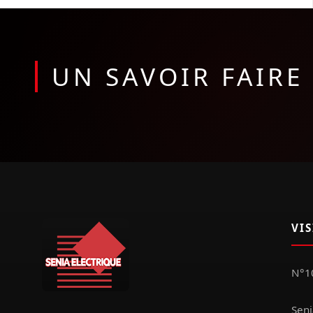
UN SAVOIR FAIR
VI
N°10
Seni