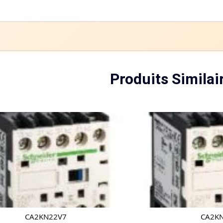
Produits Similai
CA2KN22V7
CA2K