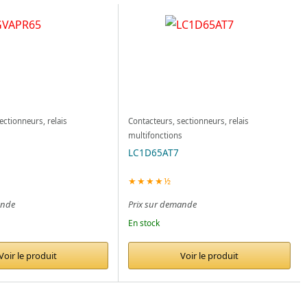
ectionneurs, relais
Contacteurs, sectionneurs, relais
s
multifonctions
LC1D65AT7
★★★★½
ande
Prix sur demande
En stock
Voir le produit
Voir le produit