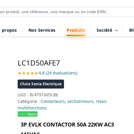
 de produits
 propos
Nos Services
Produits
Société
B
LC1D50AFE7
★★★★★
4,8 (24 évaluations)
Choix Senia Electrique
UGS :
8c47910d5c8b
Catégorie :
Contacteurs, sectionneurs, relais
multifonctions
3P EVLK CONTACTOR 50A 22KW AC3