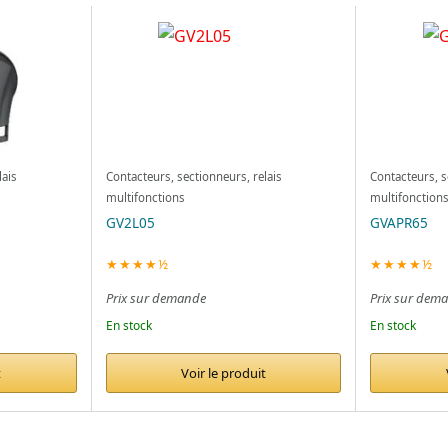
lais
Contacteurs, sectionneurs, relais
Contacteurs, s
multifonctions
multifonction
GV2L05
GVAPR65
★★★★½
★★★★½
Prix sur demande
Prix sur dem
En stock
En stock
t
Voir le produit