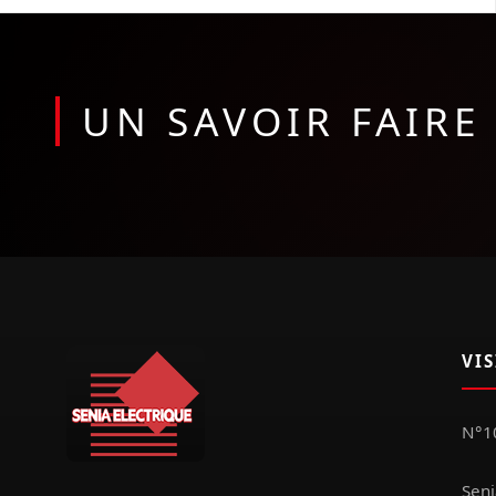
UN SAVOIR FAIR
VI
N°10
Seni