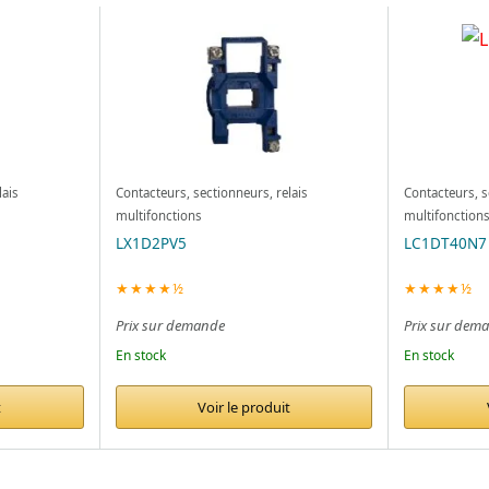
lais
Contacteurs, sectionneurs, relais
Contacteurs, s
multifonctions
multifonction
LX1D2PV5
LC1DT40N7
★★★★½
★★★★½
Prix sur demande
Prix sur dem
En stock
En stock
t
Voir le produit