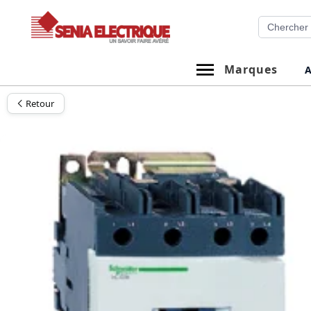
Aller
Recherche
au
contenu
Marques
A
Retour