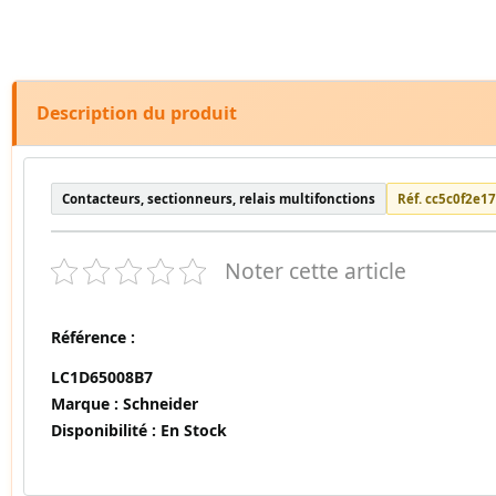
Description du produit
Contacteurs, sectionneurs, relais multifonctions
Réf. cc5c0f2e1
Noter cette article
Référence :
LC1D65008B7
Marque :
Schneider
Disponibilité :
En Stock