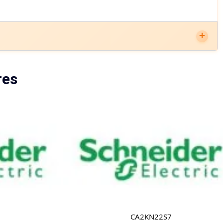
res
CA2KN22S7