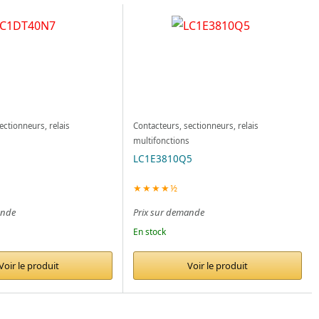
ectionneurs, relais
Contacteurs, sectionneurs, relais
s
multifonctions
LC1E3810Q5
★★★★½
ande
Prix sur demande
En stock
Voir le produit
Voir le produit