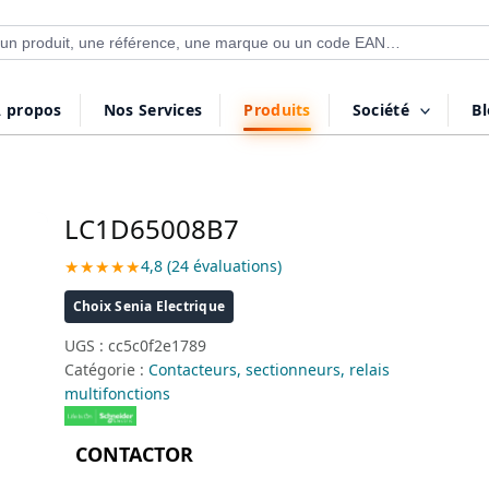
 de produits
 propos
Nos Services
Produits
Société
B
LC1D65008B7
★★★★★
4,8 (24 évaluations)
Choix Senia Electrique
UGS :
cc5c0f2e1789
Catégorie :
Contacteurs, sectionneurs, relais
multifonctions
CONTACTOR