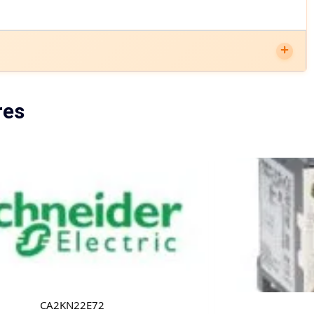
res
CA2KN22E72