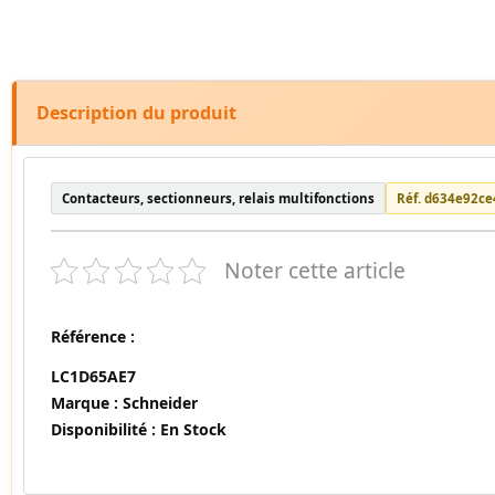
Description du produit
Contacteurs, sectionneurs, relais multifonctions
Réf. d634e92ce
Noter cette article
Référence :
LC1D65AE7
Marque :
Schneider
Disponibilité :
En Stock