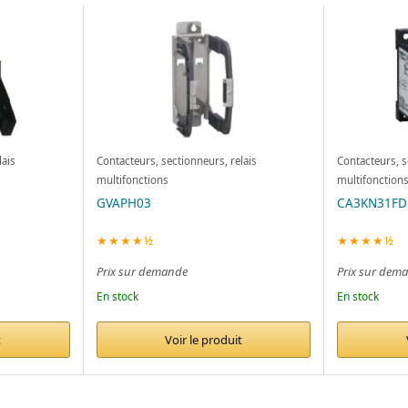
lais
Contacteurs, sectionneurs, relais
Contacteurs, s
multifonctions
multifonction
GVAPH03
CA3KN31FD
★★★★½
★★★★½
Prix sur demande
Prix sur dem
En stock
En stock
t
Voir le produit