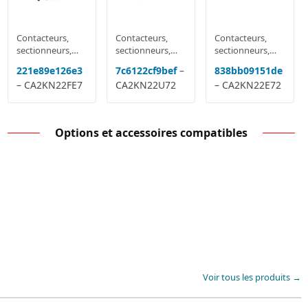
Contacteurs,
Contacteurs,
Contacteurs,
sectionneurs,
sectionneurs,
sectionneurs,
relais
relais
relais
221e89e126e3
7c6122cf9bef
–
838bb09151de
multifonctions
multifonctions
multifonctions
– CA2KN22FE7
CA2KN22U72
– CA2KN22E72
Options et accessoires compatibles
Voir tous les produits →