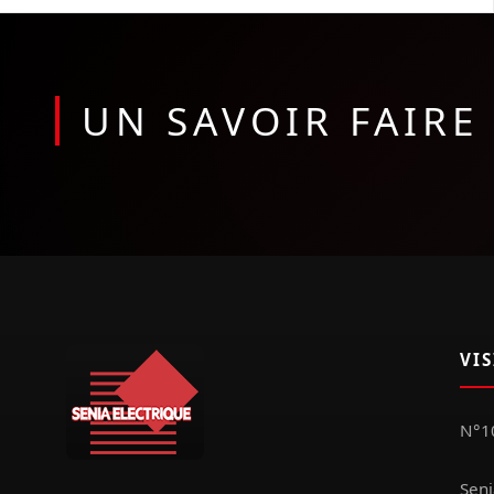
UN SAVOIR FAIR
VI
N°10
Seni