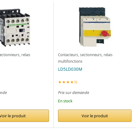
ectionneurs, relais
Contacteurs, sectionneurs, relais
s
multifonctions
LD5LD030M
★★★★½
ande
Prix sur demande
En stock
Voir le produit
Voir le produit