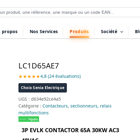
 de produits
 propos
Nos Services
Produits
Société
B
LC1D65AE7
★★★★★
4,8 (24 évaluations)
Choix Senia Electrique
UGS :
d634e92ce4a5
Catégorie :
Contacteurs, sectionneurs, relais
multifonctions
3P EVLK CONTACTOR 65A 30KW AC3