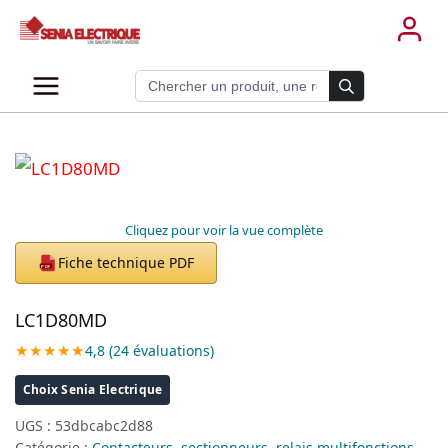
Aller
au
contenu
Recherche de produits
Cliquez pour voir la vue complète
Fiche technique PDF
PDF
LC1D80MD
★★★★★
4,8 (24 évaluations)
Choix Senia Electrique
UGS :
53dbcabc2d88
Catégorie :
Contacteurs, sectionneurs, relais multifonctions