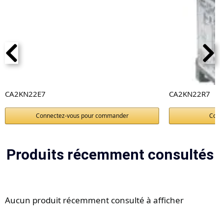
CA2KN22E7
CA2KN22R7
Connectez-vous pour commander
Con
Produits récemment consultés
Aucun produit récemment consulté à afficher