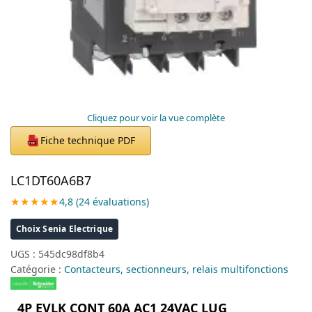
Cliquez pour voir la vue complète
Fiche technique PDF
PDF
LC1DT60A6B7
★★★★★
4,8 (24 évaluations)
Choix Senia Electrique
UGS :
545dc98df8b4
Catégorie :
Contacteurs, sectionneurs, relais multifonctions
4P EVLK CONT 60A AC1 24VAC LUG